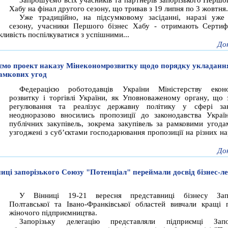
Запрошуємо всіх учасників та партнерів запорізького Першог
Хабу на фінал другого сезону, що тривав з 19 липня по 3 жовтня.
Уже традиційно, на підсумковому засіданні, наразі уже
сезону, учасники Першого бізнес Хабу - отримають Сертиф
ивість поспілкуватися з успішними...
До
мо проект наказу Мінекономрозвитку щодо порядку укладанн
амкових угод
Федерацією роботодавців України Міністерству еконо
розвитку і торгівлі України, як Уповноваженому органу, що 
регулювання та реалізує державну політику у сфері зак
неодноразово вносились пропозиції до законодавства Укра
публічних закупівель, зокрема закупівель за рамковими угодам
узгоджені з суб’єктами господарювання пропозиції на різних на
До
иці запорізького Союзу "Потенціал" переймали досвід бізнес-ле
У Вінниці 19-21 вересня представниці бізнесу Запор
Полтавської та Івано-Франківської областей вивчали кращі 
жіночого підприємництва.
Запорізьку делегацію представляли підприємці Запор