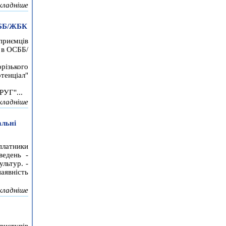
кладніше
СББ/ЖБК
риємців
и в ОСББ/
різького
тенціал"
РУГ"...
кладніше
альні
платники
ведень -
ультур. -
явність
кладніше