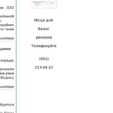
тив ПАТ
робничій
о.
адійних
та їхнім
кладніше
одання
 порядку
Програми
ня рівня
 Кодексу
кладніше
будеться