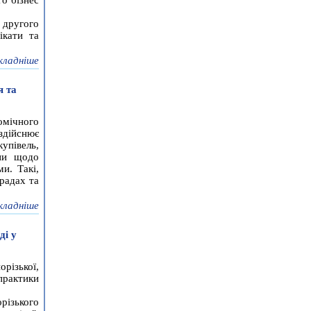
о бізнес
 другого
ікати та
кладніше
я та
мічного
здійснює
упівель,
їни щодо
и. Такі,
радах та
кладніше
ді у
ізької,
практики
ізького