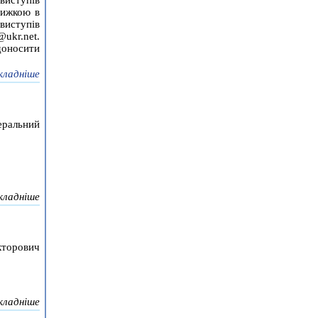
виступів
нижкою в
иступів
ukr.net.
доносити
кладніше
еральний
кладніше
кторович
кладніше