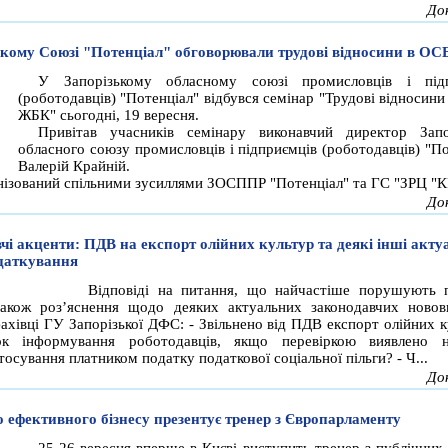
До
ькому Союзі "Потенціал" обговорювали трудові відносини в О
У Запорізькому обласному союзі промисловців і підп
(роботодавців) "Потенціал" відбувся семінар "Трудові відносин
ЖБК" сьогодні, 19 вересня.
Привітав учасників семінару виконавчий директор Запо
обласного союзу промисловців і підприємців (роботодавців) "По
Валерій Крайній.
нізований спільними зусиллями ЗОСППР "Потенціал" та ГС "ЗРЦ "К
До
чі акценти: ПДВ на експорт олійних культур та деякі інші акту
даткування
Відповіді на питання, що найчастіше порушують 
також роз’яснення щодо деяких актуальних законодавчих новов
ахівці ГУ Запорізької ДФС: - Звільнено від ПДВ експорт олійних к
к інформування роботодавців, якщо перевіркою виявлено на
осування платником податку податкової соціальної пільги? - Ч...
До
 ефективного бізнесу презентує тренер з Європарламенту