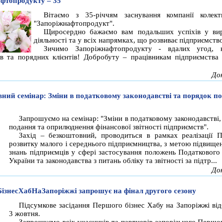
фтопродукту – 35
Вітаємо з 35-річчям заснування компанії колек
"Запоріжнафтопродукт".
Щиросердно бажаємо вам подальших успіхів у ви
діяльності та у всіх напрямках, що розвиває підприємств
Зичимо Запоріжнафтопродукту - вдалих угод, н
ів та порядних клієнтів! Добробуту – працівникам підприємства 
До
ний семінар: Зміни в податковому законодавстві та порядок п
Запрошуємо на семінар: "Зміни в податковому законодавстві,
подання та оприлюднення фінансової звітності підприємств".
Захід – безкоштовний, проводиться в рамках реалізації 
розвитку малого і середнього підприємництва, з метою підвищен
знань підприємців у сфері застосування положень Податкового
України та законодавства з питань обліку та звітності за підтр...
До
знесХабНаЗапоріжжі запрошує на фінал другого сезону
Підсумкове засідання Першого бізнес Хабу на Запоріжжі від
3 жовтня.