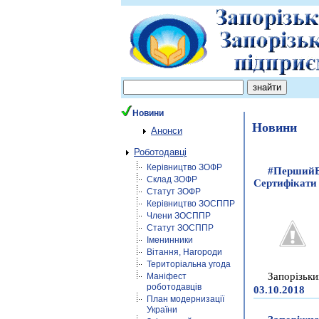
Новини
Новини
Анонси
Роботодавці
Керівництво ЗОФР
#ПершийБі
Склад ЗОФР
Сертифікати
Статут ЗОФР
Керівництво ЗОСППР
Члени ЗОСППР
Статут ЗОСППР
Іменинники
Вітання, Нагороди
Територіальна угода
Запорізьки
Маніфест
роботодавців
03.10.2018
План модернизації
України