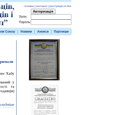
головна
|
контакти
|
реєстрація on-line
Авторизація
Логін:
Пароль:
ном Союзу
Новини
Анонси
Партнери
тримали
нес Хабу
ований у
тості та
тодавців)
кладніше