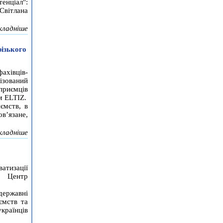
тенціал":
Світлана
кладніше
ізького
хівців-
зований
риємців
м ELTIZ.
ємств, в
в’язане,
кладніше
атизації
є Центр
ержавні
ємств та
країнців