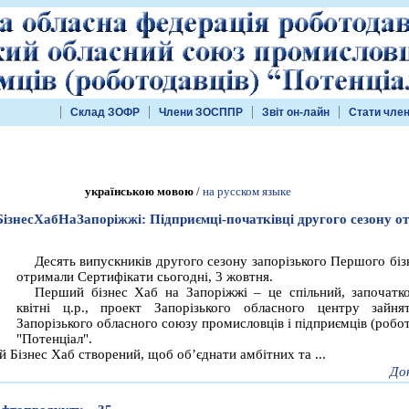
Склад ЗОФР
Члени ЗОСППР
Звіт он-лайн
Стати чле
українською мовою
/
на русском языке
знесХабНаЗапоріжжі: Підприємці-початківці другого сезону о
Десять випускників другого сезону запорізького Першого біз
отримали Сертифікати сьогодні, 3 жовтня.
Перший бізнес Хаб на Запоріжжі – це спільний, започатк
квітні ц.р., проект Запорізького обласного центру зайня
Запорізького обласного союзу промисловців і підприємців (робо
"Потенціал".
й Бізнес Хаб створений, щоб об’єднати амбітних та ...
До