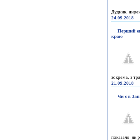
Дудник, директ
24.09.2018
Перший ен
краю
зокрема, з тра
21.09.2018
Чи є в За
показало: як 