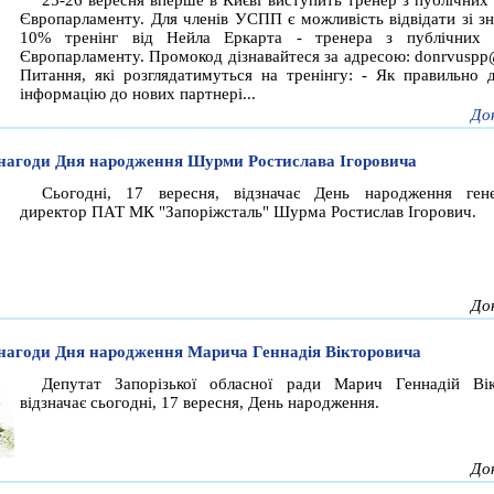
25-26 вересня вперше в Києві виступить тренер з публічних 
Європарламенту. Для членів УСПП є можливість відвідати зі з
10% тренінг від Нейла Еркарта - тренера з публічних в
Європарламенту. Промокод дізнавайтеся за адресою:
donrvuspp@
Питання, які розглядатимуться на тренінгу: - Як правильно 
інформацію до нових партнері...
До
 нагоди Дня народження Шурми Ростислава Ігоровича
Сьогодні, 17 вересня, відзначає День народження ген
директор ПАТ МК "Запоріжсталь" Шурма Ростислав Ігорович.
До
 нагоди Дня народження Марича Геннадія Вікторовича
Депутат Запорізької обласної ради Марич Геннадій Ві
відзначає сьогодні, 17 вересня, День народження.
До