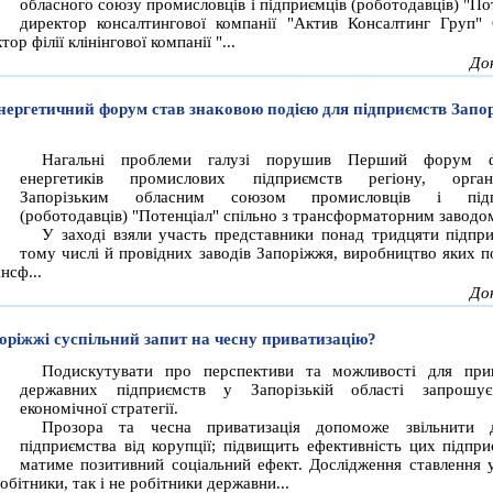
обласного союзу промисловців і підприємців (роботодавців) "По
директор консалтингової компанії "Актив Консалтинг Груп" 
ор філії клінінгової компанії "...
До
ергетичний форум став знаковою подією для підприємств Запор
Нагальні проблеми галузі порушив Перший форум фа
енергетиків промислових підприємств регіону, органі
Запорізьким обласним союзом промисловців і підп
(роботодавців) "Потенціал" спільно з трансформаторним заводо
У заході взяли участь представники понад тридцяти підпри
тому числі й провідних заводів Запоріжжя, виробництво яких по
нсф...
До
поріжжі суспільний запит на чесну приватизацію?
Подискутувати про перспективи та можливості для прив
державних підприємств у Запорізькій області запрошу
економічної стратегії.
Прозора та чесна приватизація допоможе звільнити д
підприємства від корупції; підвищить ефективність цих підпри
матиме позитивний соціальний ефект. Дослідження ставлення у
робітники, так і не робітники державни...