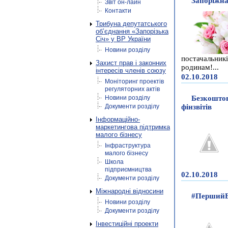
Запоріжна
Звіт он-лайн
Контакти
Трибуна депутатського
об’єднання «Запорізька
Січ» у ВР України
Новини розділу
постачальник
Захист прав і законних
родинам!...
інтересів членів союзу
02.10.2018
Моніторинг проектів
регуляторних актів
Новини розділу
Безкоштов
Документи розділу
фінзвітів
Інформаційно-
маркетингова підтримка
малого бізнесу
Інфраструктура
малого бізнесу
Школа
підприємництва
02.10.2018
Документи розділу
Міжнародні відносини
#ПершийБі
Новини розділу
Документи розділу
Інвестиційні проекти