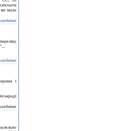
озпочати
і ви мало
кладніше
переліку
...
кладніше
мерами і
іськраді
кладніше
ралельно