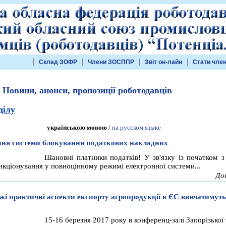
Склад ЗОФР
Члени ЗОСППР
Звіт он-лайн
Стати чле
 Новини, анонси, пропозиції роботодавців
ділу
українською мовою
/
на русском языке
ня системи блокування податкових накладних
Шановні платники податків! У зв'язку із початком з
нкціонування у повноцінному режимі електронної системи...
До
жі практичні аспекти експорту агропродукції в ЄС вивчатимуть 
15-16 березня 2017 року в конференц-залі Запорізької