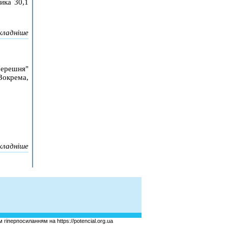
ика 30,1
кладніше
ерешня"
Зокрема,
кладніше
гіперпосиланням на https://potencial.org.ua