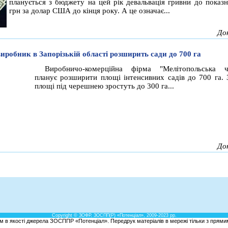
планується з бюджету на цей рік девальвація гривни до показн
грн за долар США до кінця року. А це означає...
До
иробник в Запорізькій області розширить сади до 700 га
Виробничо-комерційна фірма "Мелітопольська ч
планує розширити площі інтенсивних садів до 700 га. 
площі під черешнею зростуть до 300 га...
До
Copyright © ЗОФР, ЗОСПП(Р) «Потенціал», 2009-2023 рр.
м в якості джерела ЗОСППР «Потенціал». Передрук матеріалів в мережі тільки з прямим 