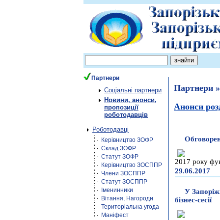
Партнери
Партнери »
Соціальні партнери
Новини, анонси,
Анонси роз
пропозиції
роботодавців
Роботодавці
Обговорен
Керівництво ЗОФР
Склад ЗОФР
Статут ЗОФР
2017 року фу
Керівництво ЗОСППР
29.06.2017
Члени ЗОСППР
Статут ЗОСППР
Іменинники
У Запоріж
Вітання, Нагороди
бізнес-сесії
Територіальна угода
Маніфест