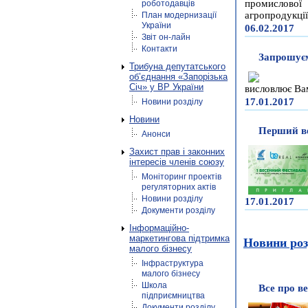
промислової
роботодавців
агропродукції
План модернизації
України
06.02.2017
Звіт он-лайн
Контакти
Запрошуєм
Трибуна депутатського
об’єднання «Запорізька
Січ» у ВР України
висловлює Вам
17.01.2017
Новини розділу
Новини
Перший ве
Анонси
Захист прав і законних
інтересів членів союзу
Моніторинг проектів
регуляторних актів
Новини розділу
17.01.2017
Документи розділу
Інформаційно-
маркетингова підтримка
Новини роз
малого бізнесу
Інфраструктура
малого бізнесу
Школа
Все про ве
підприємництва
Документи розділу