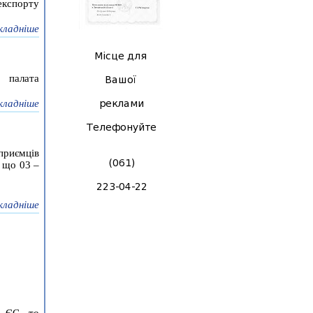
кспорту
кладніше
 палата
кладніше
приємців
 що 03 –
кладніше
ї ЄС, то