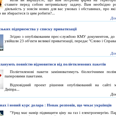
ставите перед собою нетривіальну задачу. Вам необхідно р
діяльність у зовсім нових для вас умовах і обставинах, про як
 ви збираєтеся із цим робити?...
До
ізьких підприємства у списку приватизації
Згідно з опублікованим прес-службою КМУ документом, до 
увійшли 23 об'єкти великої приватизації, передає "Слово і Справа"
До
планують повністю відмовитися від поліетиленових пакетів
Поліетиленові пакети замінюватимуть біологічними полі
паперовими пакетами.
Відповідний проект рішення опублікований на сайті м
Дніпра...
До
нах і новий курс долара : Новак розповів, що чекає українців
"Уряд має намір підвищити ціну на газ і електроенергію. Па