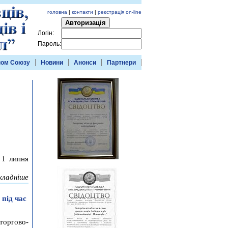
головна
|
контакти
|
реєстрація on-line
Авторизація
Логін:
Пароль:
ном Союзу
Новини
Анонси
Партнери
 1 липня
кладніше
під час
 торгово-