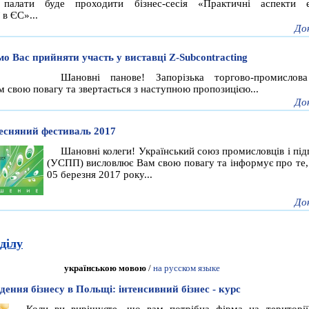
 палати буде проходити бізнес-сесія «Практичні аспекти е
 в ЄС»...
До
о Вас прийняти участь у виставці Z-Subcontracting
Шановні панове! Запорізька торгово-промислова
 свою повагу та звертається з наступною пропозицією...
До
сняний фестиваль 2017
Шановні колеги! Український союз промисловців і під
(УСПП) висловлює Вам свою повагу та інформує про те,
05 березня 2017 року...
До
ділу
українською мовою
/
на русском языке
дення бізнесу в Польщі: інтенсивний бізнес - курс
Коли ви вирішуєте, що вам потрібна фірма на територі