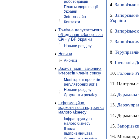
роботодавців
4.
Запорізько
План модернизації
України
5.
Запорізьки
Звіт он-лайн
України
Контакти
Трибуна депутатського
6.
Запорізько
об’єднання «Запорізька
Січ» у ВР України
7.
Запорізьким
Новини розділу
8.
Теруправлін
Новини
Анонси
9.
Інспекція Д
Захист прав і законних
інтересів членів союзу
10.
Головне Уп
Моніторинг проектів
11. Центром 
регуляторних актів
Новини розділу
12.
Державна с
Документи розділу
Інформаційно-
13.
Держуправ
маркетингова підтримка
малого бізнесу
14. Державна е
Інфраструктура
малого бізнесу
15.
Запорізьки
Школа
підприємництва
16. Міжнародн
Документи розділу