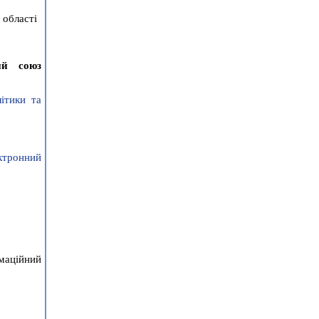
 області
ий союз
ітики та
ектронний
маційний