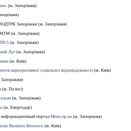
люс
(м. Запоріжжя)
Запоріжжя)
 ЗОДТРК Запоріжжя (м. Запоріжжя)
 МТМ (м. Запоріжжя)
 ТВ-5
(м. Запоріжжя)
икий Луг
(м. Запоріжжя)
аина
(м. Київ)
иток корпоративної соціальної відповідальності
(м. Київ)
. Запоріжжя)
 (м. Пологі)
тальжі
(м. Запоріжжя)
мы
(м. Енергодар)
й информационный портал
Misto.zp.ua
(м. Запоріжжя)
nian Business Resource
(м. Київ)