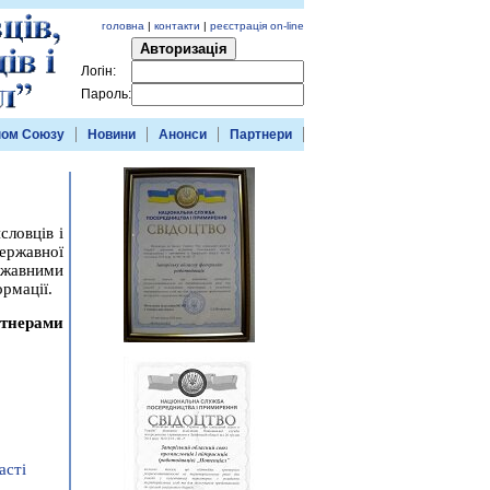
головна
|
контакти
|
реєстрація on-line
Авторизація
Логін:
Пароль:
ном Союзу
Новини
Анонси
Партнери
словців і
ержавної
ржавними
рмації.
ртнерами
асті