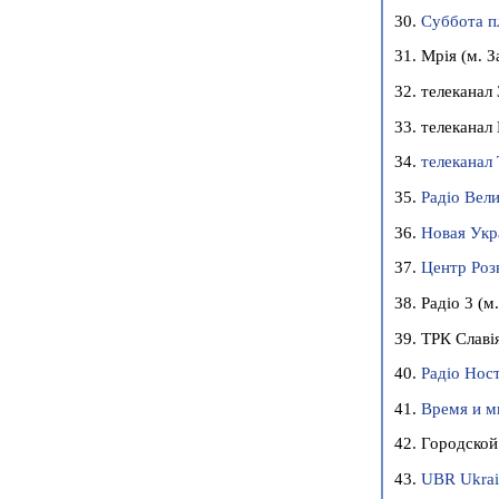
30.
Суббота п
31. Мрія (м. 
32. телеканал
33. телеканал
34.
телеканал
35.
Радіо Вел
36.
Новая Укр
37.
Центр Розв
38. Радіо 3 (м
39. ТРК Славія
40.
Радіо Нос
41.
Время и 
42. Городско
43.
UBR Ukrai