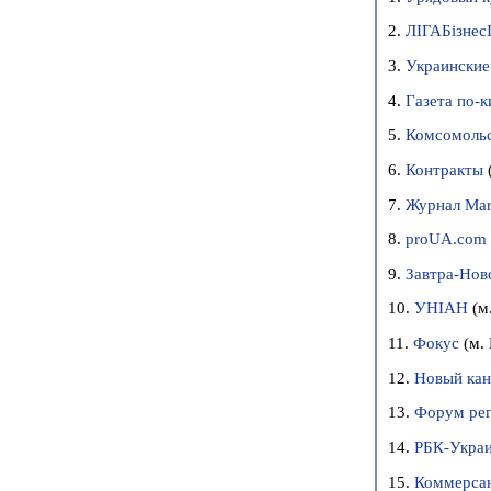
2.
ЛIГАБiзнес
3.
Украинские
4.
Газета по-к
5.
Комсомольс
6.
Контракты
7.
Журнал Mar
8.
proUA.com
9.
Завтра-Нов
10.
УНІАН
(м
11.
Фокус
(м. 
12.
Новый кан
13.
Форум ре
14.
РБК-Укра
15.
Коммерса