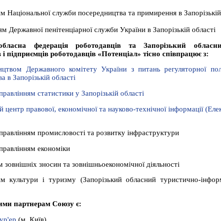
ям Національної служби посередництва та примирення в Запорізькій
ям Державної пенітенціарної служби України в Запорізькій області
 обласна федерація роботодавців та Запорізький обласн
 і підприємців роботодавців «Потенціал» тісно співпрацює з:
ицтвом Державного комітету України з питань регуляторної пол
а в Запорізькій області
равлінням статистики у Запорізькій області
 центр правової, економічної та науково-технічної інформації (Ел
правлінням промисловості та розвитку інфраструктури
правлінням економіки
 зовнішніх зносин та зовнішньоекономічної діяльності
ям культури і туризму (Запорізький обласний туристично-інфор
ими партнерам Союзу є:
ур'ер
(м. Київ)