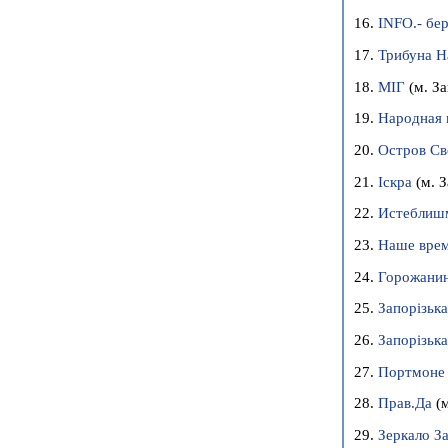
16.
INFO.- бер
17.
Трибуна Н
18.
МІГ
(м. З
19.
Народная 
20.
Остров С
21.
Іскра
(м. 
22.
Истеблиш
23.
Наше вре
24.
Горожани
25.
Запорiзьк
26.
Запорізька
27.
Портмоне
28.
Прав.Да
(
29.
Зеркало З