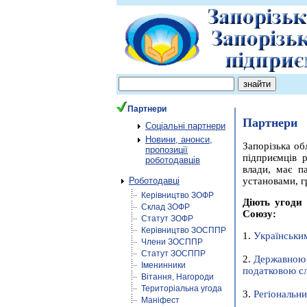
Партнери
Партнери
Соціальні партнери
Новини, анонси,
Запорізька об
пропозиції
підприємців 
роботодавців
влади, має п
установами, г
Роботодавці
Керівництво ЗОФР
Діють угоди 
Склад ЗОФР
Союзу:
Статут ЗОФР
Керівництво ЗОСППР
1.
Українськи
Члени ЗОСППР
Статут ЗОСППР
2.
Державною 
Іменинники
податковою сл
Вітання, Нагороди
Територіальна угода
3.
Регіональни
Маніфест