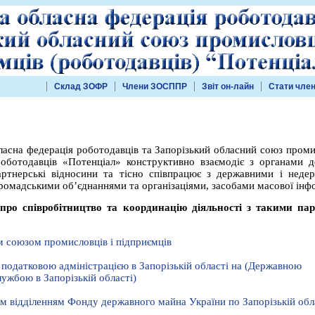
Склад ЗОФР
Члени ЗОСППР
Звіт он-лайн
Стати чле
ласна федерація роботодавців та Запорізький обласний союз проми
роботодавців «Потенціал» конструктивно взаємодіє з органами д
артнерські відносини та тісно співпрацює з державними і неде
ромадськими об’єднаннями та організаціями, засобами масової інфо
про співробітництво та координацію діяльності з такими па
м союзом промисловців і підприємців
податковою адміністрацією в Запорізькій області на (Державною
ужбою в Запорізькій області)
м відділенням Фонду державного майна України по Запорізькій обл