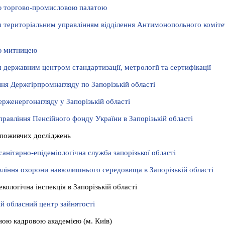
ю торгово-промисловою палатою
м територіальним управлінням відділення Антимонопольного коміте
ю митницею
 державним центром стандартизації, метрології та сертифікації
ня Держгірпромнагляду по Запорізькій області
ерженергонагляду у Запорізькій області
равління Пенсійного фонду України в Запорізькій області
споживчих досліджень
анітарно-епідеміологічна служба запорізької області
ління охорони навколишнього середовища в Запорізькій області
кологічна інспекція в Запорізькій області
й обласний центр зайнятості
ою кадровою академією (м. Київ)