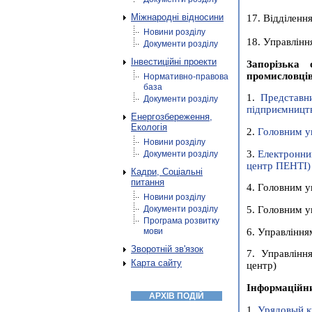
Міжнародні відносини
17. Відділенн
Новини розділу
18. Управлінн
Документи розділу
Інвестиційні проекти
Запорізька
промисловців
Нормативно-правова
база
1.
Представн
Документи розділу
підприємництв
Енергозбереження,
Екологія
2.
Головним уп
Новини розділу
3.
Електронний
Документи розділу
центр ПЕНТІ)
Кадри, Соціальні
питання
4.
Головним у
Новини розділу
5.
Головним у
Документи розділу
Програма розвитку
6.
Управлінням
мови
Зворотній зв'язок
7.
Управлінн
Карта сайту
центр)
Інформаційн
АРХІВ ПОДІЙ
1.
Урядовый к