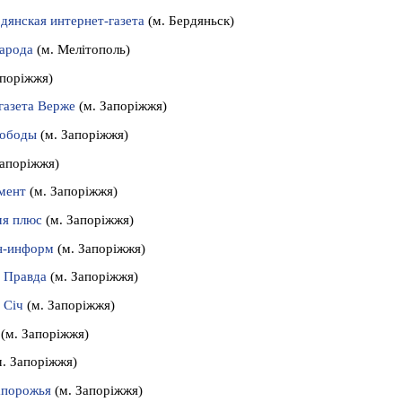
дянская интернет-газета
(м. Бердяньск)
арода
(м. Мелітополь)
апоріжжя)
газета Верже
(м. Запоріжжя)
вободы
(м. Запоріжжя)
Запоріжжя)
мент
(м. Запоріжжя)
мя плюс
(м. Запоріжжя)
н
-информ
(м. Запоріжжя)
а Правда
(м. Запоріжжя)
 Січ
(м. Запоріжжя)
(м. Запоріжжя)
м. Запоріжжя)
апорожья
(м. Запоріжжя)