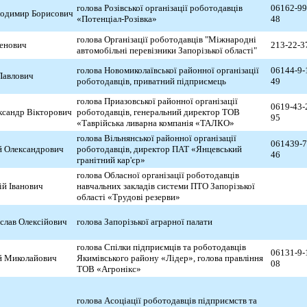
голова Розівської організації роботодавців
06162-99
одимир Борисович
«Потенціал-Розівка»
48
голова Організації роботодавців "Міжнародні
менович
213-22-3
автомобільні перевізники Запорізької області"
голова Новомиколаївської районної організації
06144-9-
Павлович
роботодавців, приватний підприємець
49
голова Приазовської районної організації
0619-43-
сандр Вікторович
роботодавців, генеральний директор ТОВ
95
«Таврійська ливарна компанія «ТАЛКО»
голова Вільнянської районної організації
061439-7
й Олександрович
роботодавців, директор ПАТ «Янцевський
46
гранітний кар'єр»
голова Обласної організації роботодавців
ій Іванович
навчальних закладів системи ПТО Запорізької
області «Трудові резерви»
слав Олексійович
голова Запорізької аграрної палати
голова Спілки підприємців та роботодавців
06131-9-
й Миколайович
Якимівського району «Лідер», голова правління
08
ТОВ «Агронікс»
голова Асоціації роботодавців підприємств та