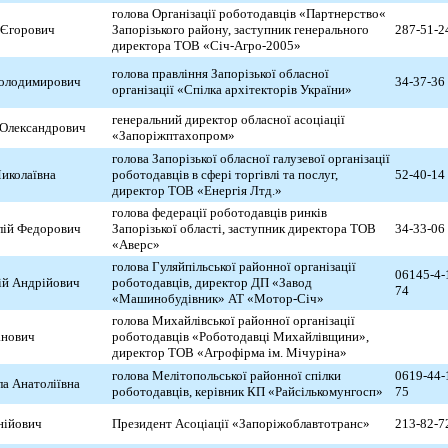
голова Організації роботодавців «Партнерство«
 Єгорович
Запорізького району, заступник генерального
287-51-2
директора ТОВ «Січ-Агро-2005»
голова правління Запорізької обласної
Володимирович
34-37-36
організації «Спілка архітекторів України»
генеральний директор обласної асоціації
 Олександрович
«Запоріжптахопром»
голова Запорізької обласної галузевої організації
иколаївна
роботодавців в сфері торгівлі та послуг,
52-40-14
директор ТОВ «Енергія Лтд.»
голова федерації роботодавців ринків
лій Федорович
Запорізької області, заступник директора ТОВ
34-33-06
«Аверс»
голова Гуляйпільської районної організації
06145-4-
ій Андрійович
роботодавців, директор ДП «Завод
74
«Машинобудівник» АТ «Мотор-Січ»
голова Михайлівської районної організації
анович
роботодавців «Роботодавці Михайлівщини»,
директор ТОВ «Агрофірма ім. Мічуріна»
голова Мелітопольської районної спілки
0619-44-
а Анатоліївна
роботодавців, керівник КП «Райсількомунгосп»
75
енійович
Президент Асоціації «Запоріжоблавтотранс»
213-82-7