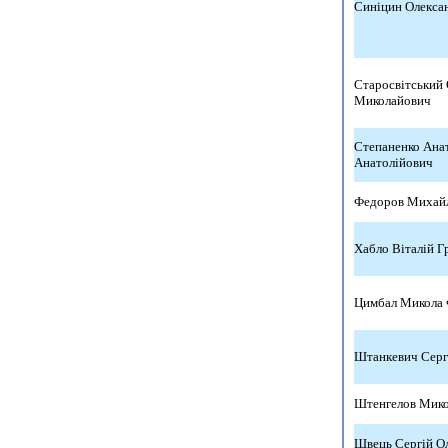
Синіцин Олекса
Старосвітський
Миколайович
Степаненко Ана
Анатолійович
Федоров Михай
Хабло Віталій Г
Цимбал Микола
Штанкевич Серг
Штенгелов Мико
Швець Сергій О