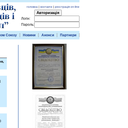
головна
|
контакти
|
реєстрація on-line
Авторизація
Логін:
Пароль:
ном Союзу
Новини
Анонси
Партнери
н,
1
0