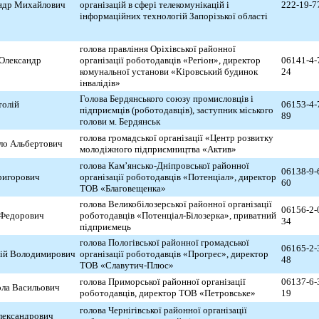
ндр
Михайлович
організацій в сфері телекомунікацій і
222-19-7
інформаційних технологій Запорізької області
голова правління Оріхівської районної
 Олександр
організації роботодавців «Регіон», директор
06141-4-
комунальної установи «Кіровський будинок
24
інвалідів»
Голова Бердянського союзу промисловців і
толій
06153-4-
підприємців (роботодавців), заступник міського
89
голови м. Бердянськ
голова громадської організації «Центр розвитку
ло Альбертович
молодіжного підприємництва «Актив»
голова Кам’янсько-Дніпровської районної
06138-9-
ригорович
організації роботодавців «Потенціал», директор
60
ТОВ «Благовещенка»
голова Великобілозерської районної організації
06156-2-
 Федорович
роботодавців «Потенціал-Білозерка», приватний
34
підприємець
голова Пологівської районної громадської
06165-2-
ій Володимирович
організації роботодавців «Прогрес», директор
48
ТОВ «Славутич-Плюс»
голова Приморської районної організації
06137-6-
ла Васильович
роботодавців, директор ТОВ «Петровське»
19
голова Чернігівської районної організації
лександрович