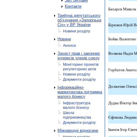
Звіт он-лайн
Контакти
Бахарєв Микола
Трибуна депутатського
об’єднання «Запорізька
Січ» у ВР України
Бірюков Юрій 
Новини розділу
Новини
Бойко Валентин
Анонси
Захист прав і законних
Волкова Надія М
інтересів членів союзу
Моніторинг проектів
регуляторних актів
Горбатов Анато
Новини розділу
Документи розділу
Долженко Олекс
Інформаційно-
маркетингова підтримка
малого бізнесу
Дудка Віктор Ів
Інфраструктура
малого бізнесу
Школа
Єфімова Людмил
підприємництва
Документи розділу
Іванов Ігор Євг
Міжнародні відносини