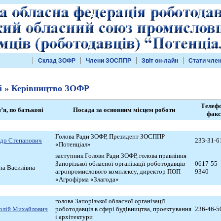
Склад ЗОФР
Члени ЗОСППР
Звіт он-лайн
Стати чле
і » Керівництво ЗОФР
Телефо
’я, по батькові
Посада за основним місцем роботи
факс
Голова Ради ЗОФР, Президент ЗОСППР
ндр Степанович
233-31-6
«Потенціал»
заступник Голови Ради ЗОФР, голова правління
Запорізької обласної організації роботодавців
0617-55-
на Василівна
агропромислового комплексу, директор ПОП
9340
«Агрофірма «Злагода»
голова Запорізької обласної організації
олій Михайлович
роботодавців в сфері будівництва, проектування
236-46-5
і архітектури