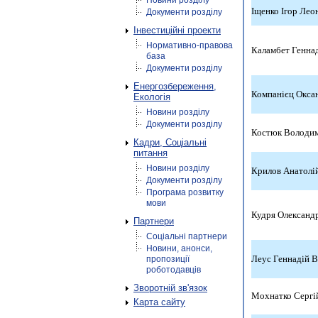
Новини розділу
Іщенко Ігор Лео
Документи розділу
Інвестиційні проекти
Нормативно-правова
Каламбет Генна
база
Документи розділу
Енергозбереження,
Компанієц Окса
Екологія
Новини розділу
Документи розділу
Костюк Володи
Кадри, Соціальні
питання
Новини розділу
Крилов Анатолі
Документи розділу
Програма розвитку
мови
Кудря Олександ
Партнери
Соціальні партнери
Новини, анонси,
Леус Геннадій 
пропозиції
роботодавців
Зворотній зв'язок
Мохнатко Сергі
Карта сайту