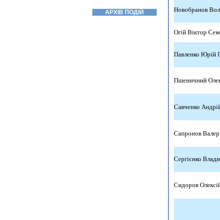
Новобранов Вол
АРХІВ ПОДІЙ
Огій Віктор Се
Павленко Юрій 
Пшеничний Олек
Савченко Андрі
Сапронов Валер
Сергієнко Влади
Сидоров Олексі