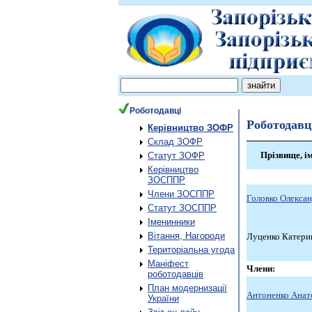
Роботодавці
Роботодавц
Керівництво ЗОФР
Склад ЗОФР
Прізвище, ім
Статут ЗОФР
Керівництво
ЗОСППР
Члени ЗОСППР
Головко Олекса
Статут ЗОСППР
Іменинники
Вітання, Нагороди
Луценко Катери
Територіальна угода
Маніфест
Члени:
роботодавців
План модернизації
Антоненко Анат
України