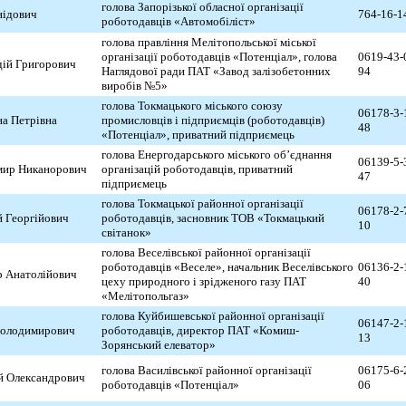
голова Запорізької обласної організації
нідович
764-16-1
роботодавців «Автомобіліст»
голова правління Мелітопольської міської
організації роботодавців «Потенціал», голова
0619-43-
дій Григорович
Наглядової ради ПАТ «Завод залізобетонних
94
виробів №5»
голова Токмацького міського союзу
06178-3-
на Петрівна
промисловців і підприємців (роботодавців)
48
«Потенціал», приватний підприємець
голова Енергодарського міського об’єднання
06139-5-
мир Никанорович
організацій роботодавців, приватний
47
підприємець
голова Токмацької районної організації
06178-2-
й Георгійович
роботодавців, засновник ТОВ «Токмацький
10
світанок»
голова Веселівської районної організації
роботодавців «Веселе», начальник Веселівського
06136-2-
р Анатолійович
цеху природного і зрідженого газу ПАТ
40
«Мелітопольгаз»
голова Куйбишевської районної організації
06147-2-
Володимирович
роботодавців, директор ПАТ «Комиш-
13
Зорянський елеватор»
голова Василівської районної організації
06175-6-
й Олександрович
роботодавців «Потенціал»
06