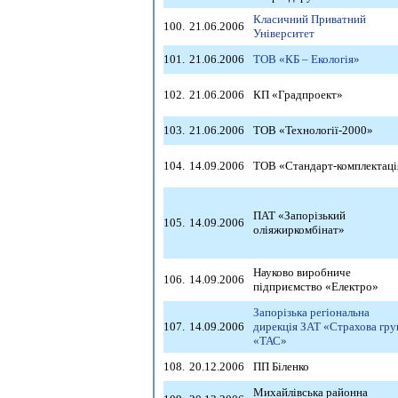
Класичний Приватний
100.
21.06.2006
Університет
101.
21.06.2006
ТОВ «КБ – Екологія»
102.
21.06.2006
КП «Градпроект»
103.
21.06.2006
ТОВ «Технології-2000»
104.
14.09.2006
ТОВ «Стандарт-комплектаці
ПАТ «Запорізький
105.
14.09.2006
оліяжиркомбінат»
Науково виробниче
106.
14.09.2006
підприємство «Електро»
Запорізька регіональна
107.
14.09.2006
дирекція ЗАТ «Страхова гру
«ТАС»
108.
20.12.2006
ПП Біленко
Михайлівська районна