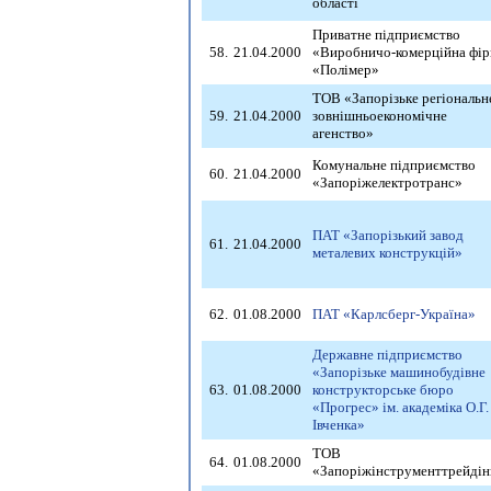
області
Приватне підприємство
58.
21.04.2000
«Виробничо-комерційна фір
«Полімер»
ТОВ «Запорізьке регіональн
59.
21.04.2000
зовнішньоекономічне
агенство»
Комунальне підприємство
60.
21.04.2000
«Запоріжелектротранс»
ПАТ «Запорізький завод
61.
21.04.2000
металевих конструкцій»
62.
01.08.2000
ПАТ «Карлсберг-Україна»
Державне підприємство
«Запорізьке машинобудівне
63.
01.08.2000
конструкторське бюро
«Прогрес» ім. академіка О.Г.
Івченка»
ТОВ
64.
01.08.2000
«Запоріжінструменттрейдін