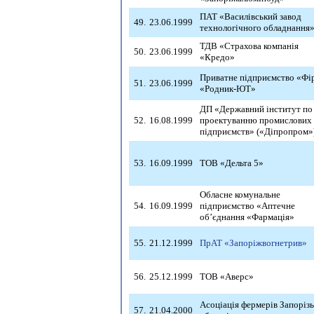
ПАТ «Василівський завод
49.
23.06.1999
технологічного обладнання
ТДВ «Страхова компанія
50.
23.06.1999
«Кредо»
Приватне підприємство «Фі
51.
23.06.1999
«Родник-ЮТ»
ДП «Державний інститут по
52.
16.08.1999
проектуванню промислових
підприємств» («Діпропром»
53.
16.09.1999
ТОВ «Дельта 5»
Обласне комунальне
54.
16.09.1999
підприємство «Аптечне
об’єднання «Фармація»
55.
21.12.1999
ПрАТ «Запоріжвогнетрив»
56.
25.12.1999
ТОВ «Аверс»
Асоціація фермерів Запорізь
57.
21.04.2000