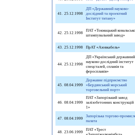
ДП «Державний науково-
41.
25.12.1998
дослідний та проектний
Інститут титану»
ПАТ «Токмацький ковальсько
42.
25.12.1998
штампувальний завод»
43.
25.12.1998
ПрАТ «Азовкабель»
ДП «Український державний
науково-дослідний інститут
44.
25.12.1998
спецсталей, сплавів та
феросплавів»
Державне підприємство
45.
08.04.1999
«Бердянський морський
торговельний порт»
ПАТ «Запорізький завод
46.
08.04.1999
залізобетонних конструкцій
1»
Запорізька торгово-промисл
47.
08.04.1999
палата
ПАТ «Трест
48.
23.06.1999
«Запоріжалюмінбуд»