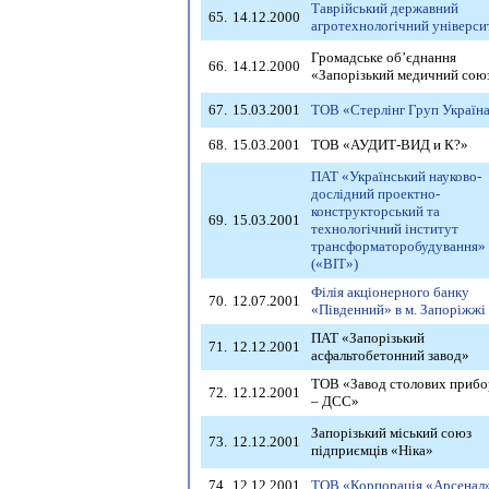
Таврійський державний
65.
14.12.2000
агротехнологічний універси
Громадське об’єднання
66.
14.12.2000
«Запорізький медичний сою
67.
15.03.2001
ТОВ «Стерлінг Груп Україн
68.
15.03.2001
ТОВ «АУДИТ-ВИД и К?»
ПАТ «Український науково-
дослідний проектно-
конструкторський та
69.
15.03.2001
технологічний інститут
трансформаторобудування»
(«ВІТ»)
Філія акціонерного банку
70.
12.07.2001
«Південний» в м. Запоріжжі
ПАТ «Запорізький
71.
12.12.2001
асфальтобетонний завод»
ТОВ «Завод столових прибо
72.
12.12.2001
– ДСС»
Запорізький міський союз
73.
12.12.2001
підприємців «Ніка»
74.
12.12.2001
ТОВ «Корпорація «Арсенал