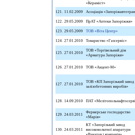
«Кераміст»
121.
11.02.2009
Асоціація «Запоріжавтотра
122.
29.05.2009
ПрАТ «Аптеки Запоріжжя»
123.
29.05.2009
ТОВ «Віта Центр»
124.
27.01.2010
Товариство «Газсервіс»
ТОВ «Торгівельний дім
125.
27.01.2010
«Арматура Запоріжя»
126.
27.01.2010
ТОВ «Акцент-М»
ТОВ «КП Запорізький завод
127.
27.01.2010
залізобетонних виробів»
128.
14.09.2010
ПАТ «Мелітопольнафтосерв
Фермерське господарство
129.
24.03.2011
«Марія»
КТ «Запорізький завод
130.
24.03.2011
високовольтної апаратури
«Вакатов і компанія»