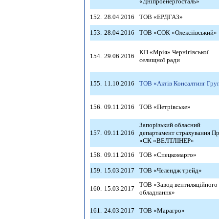
«Дніпроенергосталь»
152.
28.04.2016
ТОВ «ЕРДГАЗ»
153.
28.04.2016
ТОВ «СОК «Олексіївський»
КП «Мрія» Чернігівської
154.
29.06.2016
селищної ради
155.
11.10.2016
ТОВ «Актів Консалтинг Гру
156.
09.11.2016
ТОВ «Петрівське»
Запорізький обласний
157.
09.11.2016
департамент страхування П
«СК «ВЕЛТЛІНЕР»
158.
09.11.2016
ТОВ «Спецкомарго»
159.
15.03.2017
ТОВ «Челендж трейд»
ТОВ «Завод вентиляційного
160.
15.03.2017
обладнання»
161.
24.03.2017
ТОВ «Марагро»