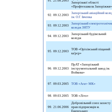
91.
21.08.2003
Запорізької області
«Профтехшкола Запоріжжя»
Запорізький авіаційний кол
92.
09.12.2003
ім. О.Г. Івченка
Запорізький електротехнічн
93.
09.12.2003
коледж ЗНТУ
Запорізький будівельний
94.
09.12.2003
коледж
ТОВ «Оріхівський піщаний
95.
09.12.2003
ка'рєр»
ПрАТ «Запорізький
96.
09.12.2003
інструментальний завод ім.
Войкова»
97.
09.03.2005
ТОВ «Агат- МК»
98.
09.03.2005
ТОВ «Літо»
Добровільний союз захисту
99.
21.06.2006
прав підприємців м.
Енергодару