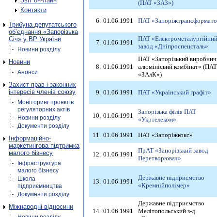
Звіт он-лайн
(ПАТ «ЗАЗ»)
Контакти
6.
01.06.1991
ПАТ «Запоріжтрансформат
Трибуна депутатського
об’єднання «Запорізька
ПАТ «Електрометалургійни
Січ» у ВР України
7.
01.06.1991
завод «Дніпроспецсталь»
Новини розділу
ПАТ «Запорізький виробнич
Новини
8.
01.06.1991
алюмінієвий комбінат» (ПАТ
Анонси
«ЗАлК»)
Захист прав і законних
інтересів членів союзу
9.
01.06.1991
ПАТ «Український графіт»
Моніторинг проектів
регуляторних актів
Запорізька філія ПАТ
10.
01.06.1991
Новини розділу
«Укртелеком»
Документи розділу
11.
01.06.1991
ПАТ «Запоріжкокс»
Інформаційно-
маркетингова підтримка
ПрАТ «Запорізький завод
малого бізнесу
12.
01.06.1991
Перетворювач»
Інфраструктура
малого бізнесу
Державне підприємство
Школа
13.
01.06.1991
«Кремнійполімер»
підприємництва
Документи розділу
Державне підприємство
Міжнародні відносини
14.
01.06.1991
Мелітопольський з-д