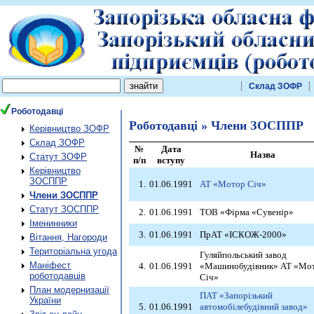
Склад ЗОФР
Роботодавці
Роботодавці » Члени ЗОСППР
Керівництво ЗОФР
Склад ЗОФР
№
Дата
Назва
Статут ЗОФР
п/п
вступу
Керівництво
ЗОСППР
1.
01.06.1991
АТ «Мотор Січ»
Члени ЗОСППР
Статут ЗОСППР
2.
01.06.1991
ТОВ «Фірма «Сувенір»
Іменинники
3.
01.06.1991
ПрАТ «ІСКОЖ-2000»
Вітання, Нагороди
Територіальна угода
Гуляйпольський завод
Маніфест
4.
01.06.1991
«Машинобудівник» АТ «Мо
роботодавців
Січ»
План модернизації
ПАТ «Запорізький
України
5.
01.06.1991
автомобілебудівний завод»