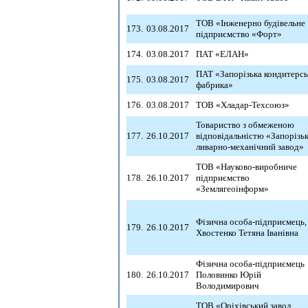
ТОВ «Інженерно будівельне
173.
03.08.2017
підприємство «Форт»
174.
03.08.2017
ПАТ «ЕЛАН»
ПАТ «Запорізька кондитерсь
175.
03.08.2017
фабрика»
176.
03.08.2017
ТОВ «Хладар-Техсоюз»
Товариство з обмеженою
177.
26.10.2017
відповідальністю «Запорізь
ливарно-механічний завод»
ТОВ «Науково-виробниче
178.
26.10.2017
підприємство
«Землягеоінформ»
Фізична особа-підприємець,
179.
26.10.2017
Хвостенко Тетяна Іванівна
Фізична особа-підприємець
180.
26.10.2017
Половинко Юрій
Володимирович
ТОВ «Оріхівський завод