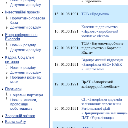
Новини розділу
«Гідромаш»
Документи розділу
Інвестиційні проекти
15.
01.06.1991
ТОВ «Продмаш»
Нормативно-правова
база
Казенне підприємство
Документи розділу
16.
01.06.1991
«Науково- виробничий
Енергозбереження,
комплекс «Іскра»
Екологія
ТОВ «Науково-виробниче
Новини розділу
17.
01.06.1991
підприємство «Хартрон-
Документи розділу
Юком»
Кадри, Соціальні
Відокремлений підрозділ
питання
18.
01.06.1991
«Запорізька АЕС» НАЕК
Новини розділу
«Енергоатом»
Документи розділу
Програма розвитку
мови
ПрАТ «Запорізький
19.
01.06.1991
залізорудний комбінат»
Партнери
Соціальні партнери
СП «Запорізька дирекція
Новини, анонси,
залізничних перевезень»
пропозиції
20.
01.06.1991
Регіональної філії
роботодавців
«Придніпровська залізниця»
Зворотній зв'язок
ПАТ «Укрзалізниця»
Карта сайту