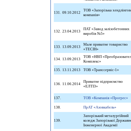
ТОВ «Запорізька хендлінгов
131.
09.10.2012
компанія»
ПАТ «Завод залізобетонних
132.
23.04.2013
виробів №5»
Мале приватне товариство
133.
13.09.2013
«ТЕСІН»
ТОВ «НВП «Преобразовател
134.
13.09.2013
Комплекс»
135.
13.11.2013
ТОВ «Транссервіс-1»
Приватне підприємство
136.
11.06.2014
«ЕЛТІЗ»
137.
ТОВ «Компанія «Прогрес»
138.
ПрАТ «Азовкабель»
Запорізький металургійний
139.
коледж Запорізької Державн
Інженерної Академії