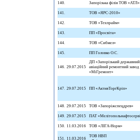
140.
Запорізька філія ТОВ «АТЛ»
141.
ТОВ «ЯРС-2010»
142.
ТОВ «Техпрайм»
143.
ПП «Просвіта»
144.
ТОВ «Сибмел»
145.
ПП Головко О.С.
ДП «Запорізький державний
146.
29.07.2015
авіаційний ремонтний завод
«МіГремонт»
147.
29.07.2015
ПП «АктивТоргКріп»
148.
29.07.2015
ТОВ «Запоріжспецдрев»
149.
29.07.2015
ПАТ «Мелітопольнафтосерв
150.
11.03.2016
ТОВ «ЛІГА-Норм»
ТОВ НВП
151.
11.03.2016