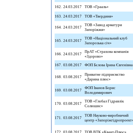
162.
24.03.2017
ТОВ «Грааль»
163.
24.03.2017
ТОВ «Твердиня»
ТОВ «Завод арматури
164.
24.03.2017
Запоріжжя»
ТОВ «Національний клуб
165.
24.03.2017
Запорозька січ»
ПрАТ «Страхова компанія
166.
24.03.2017
«Здорово»
167.
03.08.2017
ФОП Бєлова Ірина Євгенівна
Приватне підприємство
168.
03.08.2017
«Дарина плюс»
ФОП Іванов Борис
169.
03.08.2017
Володимирович
ТОВ «Глобал Гідравлік
170.
03.08.2017
Солюшнс»
ТОВ Науково-виробничий
171.
03.08.2017
центр «Запоріжгідропроект
172.
03.08.2017
ТОВ ВТК «Квант-Плюс»