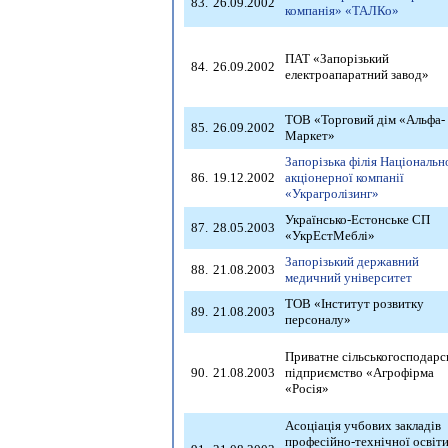
83.
26.09.2002
компанія» «ТАЛКо»
ПАТ «Запорізький
84.
26.09.2002
електроапаратний завод»
ТОВ «Торговий дім «Альфа-
85.
26.09.2002
Маркет»
Запорізька філія Національн
86.
19.12.2002
акціонерної компанії
«Украгролізинг»
Українсько-Естонське СП
87.
28.05.2003
«УкрЕстМеблі»
Запорізький державний
88.
21.08.2003
медичний університет
ТОВ «Інститут розвитку
89.
21.08.2003
персоналу»
Приватне сільськогосподарс
90.
21.08.2003
підприємство «Агрофірма
«Росія»
Асоціація учбових закладів
професійно-технічної освіт