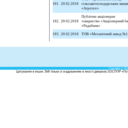
181.
20.02.2018
сільськогосподарських маш
«Агротех»
Публічне акціонерне
182.
20.02.2018
товариство «Акціонерний б
«Радабанк»
183.
20.02.2018
ТОВ «Механічний завод №1
Copyright © ЗО
Цитування в інших ЗМІ тільки зі згадуванням в якості джерела ЗОСППР «Потен