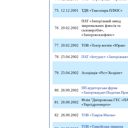
75.
12.12.2001
ТДВ «Таксопарк ПЛЮС»
ПАТ «Запорізький завод
зварювальних флюсів та
76.
20.02.2002
скловиробів»,
«Запоріжсклофлюс»
77.
20.02.2002
ТОВ «Театр вогнів «Юрак»
78.
25.04.2002
ПАТ «Інтурист «Запоріжжя
79.
25.04.2002
Асоціація «Ріст-Холдінг»
ПП аудиторська фірма
80.
26.09.2002
«Запоріжаудит.Податки.Пра
Філія "Дніпровська ГЕС «П
81.
26.09.2002
«Укргідроенерго»
82.
26.09.2002
ТОВ «Таврія-Магна»
ТОВ «Таврійська ливарна