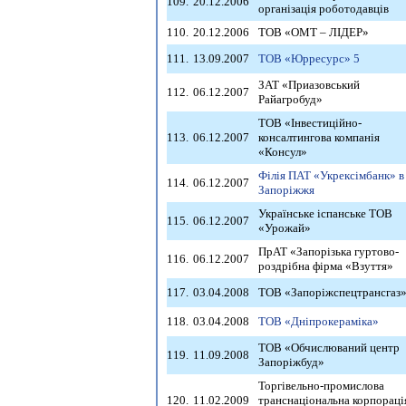
109.
20.12.2006
організація роботодавців
110.
20.12.2006
ТОВ «ОМТ – ЛІДЕР»
111.
13.09.2007
ТОВ «Юрресурс» 5
ЗАТ «Приазовський
112.
06.12.2007
Райагробуд»
ТОВ «Інвестиційно-
113.
06.12.2007
консалтингова компанія
«Консул»
Філія ПАТ «Укрексімбанк» в 
114.
06.12.2007
Запоріжжя
Українське іспанське ТОВ
115.
06.12.2007
«Урожай»
ПрАТ «Запорізька гуртово-
116.
06.12.2007
роздрібна фірма «Взуття»
117.
03.04.2008
ТОВ «Запоріжспецтрансгаз
118.
03.04.2008
ТОВ «Дніпрокераміка»
ТОВ «Обчислюваний центр
119.
11.09.2008
Запоріжбуд»
Торгівельно-промислова
120.
11.02.2009
транснаціональна корпораці