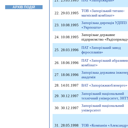
21.
25.03.1995
ПАТ «Запоріжкран»
АРХІВ ПОДІЙ
ТОВ «Запорізький титано-
22.
29.03.1995
магнієвий комбінат»
Запорізька дирекція УДППЗ
23.
10.08.1995
«Укрпошта»
Запорізьке державне
24.
10.08.1995
підприємство «Радіоприлад
ПАТ «Запорізький завод
25.
28.03.1996
феросплавів»
ПАТ «Запорізький абразивн
26.
18.06.1996
комбінат»
Запорізька державна інжене
27.
18.06.1996
академія
28.
14.01.1997
ВАТ «Запоріжжяобленерго»
Запорізький національний
29.
30.12.1997
технічний університет, ЗНТ
Запорізький національний
30.
30.12.1997
університет
31.
28.05.1998
ТОВ «Компанія «Александр