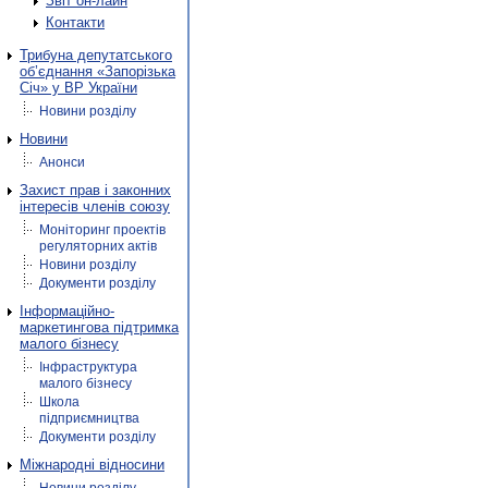
Звіт он-лайн
Контакти
Трибуна депутатського
об’єднання «Запорізька
Січ» у ВР України
Новини розділу
Новини
Анонси
Захист прав і законних
інтересів членів союзу
Моніторинг проектів
регуляторних актів
Новини розділу
Документи розділу
Інформаційно-
маркетингова підтримка
малого бізнесу
Інфраструктура
малого бізнесу
Школа
підприємництва
Документи розділу
Міжнародні відносини