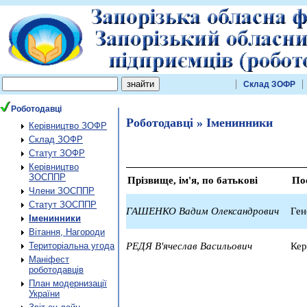
Склад ЗОФР
Роботодавці
Роботодавці » Іменинники
Керівництво ЗОФР
Склад ЗОФР
Статут ЗОФР
Керівництво
ЗОСППР
Прізвище, ім'я, по батькові
По
Члени ЗОСППР
Статут ЗОСППР
ГАШЕНКО Вадим Олександрович
Ген
Іменинники
Вітання, Нагороди
Територіальна угода
РЕДЯ В'ячеслав Васильович
Кер
Маніфест
роботодавців
План модернизації
України