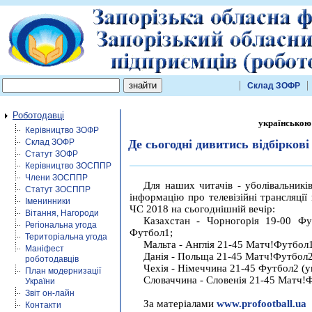
Склад ЗОФР
Роботодавці
українською
Керівництво ЗОФР
Склад ЗОФР
Де сьогодні дивитись відбіркові
Статут ЗОФР
Керівництво ЗОСППР
Члени ЗОСППР
Для наших читачів - уболівальникі
Статут ЗОСППР
інформацію про телевізійні трансляції 
Іменинники
ЧС 2018 на сьогоднішній вечір:
Вітання, Нагороди
Казахстан - Чорногорія 19-00 Фу
Регіональна угода
Футбол1;
Територіальна угода
Мальта - Англія 21-45 Матч!Футбол1
Маніфест
Данія - Польща 21-45 Матч!Футбол2
роботодавців
Чехія - Німеччина 21-45 Футбол2 (ук
План модернизації
Словаччина - Словенія 21-45 Матч!
України
Звіт он-лайн
За матеріалами
www.profootball.ua
Контакти