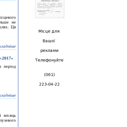
сцевого
ільше не
шлях. Ця
кладніше
-2017»
в період
кладніше
й місяць
алузевого