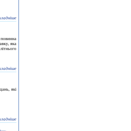
кладніше
 повинна
авку, яка
літнього
кладніше
ань, які
кладніше