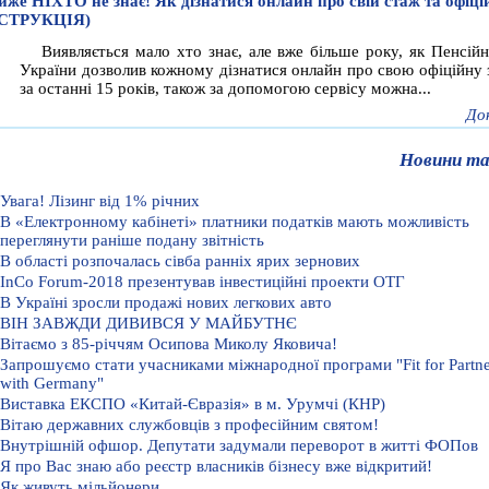
йже НІХТО не знає! Як дізнатися онлайн про свій стаж та офіці
НСТРУКЦІЯ)
Виявляється мало хто знає, але вже більше року, як Пенсій
України дозволив кожному дізнатися онлайн про свою офіційну 
за останні 15 років, також за допомогою сервісу можна...
До
Новини та
Увага! Лізинг від 1% річних
В «Електронному кабінеті» платники податків мають можливість
переглянути раніше подану звітність
В області розпочалась сівба ранніх ярих зернових
InCo Forum-2018 презентував інвестиційні проекти ОТГ
В Україні зросли продажі нових легкових авто
ВІН ЗАВЖДИ ДИВИВСЯ У МАЙБУТНЄ
Вітаємо з 85-річчям Осипова Миколу Яковича!
Запрошуємо стати учасниками міжнародної програми "Fit for Partne
with Germany"
Виставка ЕКСПО «Китай-Євразія» в м. Урумчі (КНР)
Вітаю державних службовців з професійним святом!
Внутрішній офшор. Депутати задумали переворот в житті ФОПов
Я про Вас знаю або реєстр власників бізнесу вже відкритий!
Як живуть мільйонери