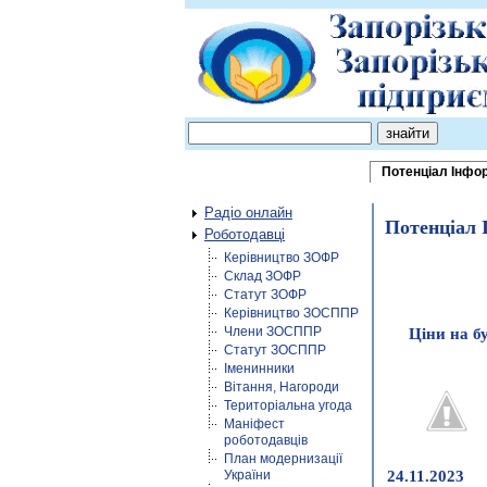
Потенціал Інфо
Радіо онлайн
Потенціал 
Роботодавці
Керівництво ЗОФР
Склад ЗОФР
Статут ЗОФР
Керівництво ЗОСППР
Члени ЗОСППР
Ціни на б
Статут ЗОСППР
Іменинники
Вітання, Нагороди
Територіальна угода
Маніфест
роботодавців
План модернизації
України
24.11.2023