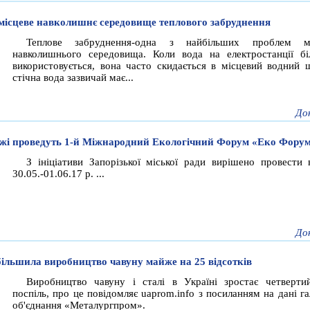
місцеве навколишнє середовище теплового забруднення
Теплове забруднення-одна з найбільших проблем мі
навколишнього середовища. Коли вода на електростанції б
використовується, вона часто скидається в місцевий водний 
стічна вода зазвичай має...
До
жі проведуть 1-й Міжнародний Екологічний Форум «Еко Форум
З ініціативи Запорізької міської ради вирішено провести 
30.05.-01.06.17 р. ...
До
більшила виробництво чавуну майже на 25 відсотків
Виробництво чавуну і сталі в Україні зростає четверти
поспіль, про це повідомляє uaprom.info з посиланням на дані г
об'єднання «Металургпром».