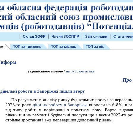
Склад ЗОФР
Члени ЗОСППР
Звіт он-лайн
Стати чле
ТОП за тиждень
ТОП за місяць
ТОП за рік
рм
Інформ
українською мовою
/
на русском языке
Про 
удівельні роботи в Запоріжжі пішли вгору
По результатам аналізу ринку будівельних послуг за вересен
2023-го року
ціни на роботу в Запоріжжі
виросли на 6-8%, в за
від типу робіт, у порівнянні з початком року. Варто відзна
рівень цін на ремонт і будівельні послуги ще з весни 2022-го р
стрімке зростання і вже перевершив довоєнний рівень.