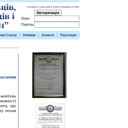
головна
|
контакти
|
реєстрація on-line
Авторизація
Логін:
Пароль:
ном Союзу
Новини
Анонси
Партнери
головне
ь-жовтень
лежності
чити, що
оку почав