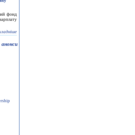
йну
ний фонд
зарплату
кладніше
 анонси
rship