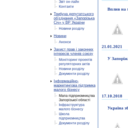
Звіт он-лайн
Контакти
Вплив на 
Трибуна депутатського
об’єднання «Запорізька
Січ» у ВР України
Новини розділу
Новини
Анонси
21.01.2021
Захист прав і законних
інтересів членів союзу
У Запоріж
Моніторинг проектів
регуляторних актів
Новини розділу
Документи розділу
Інформаційно-
маркетингова підтримка
малого бізнесу
Мапа підприємництва
17.10.2018
Запорізької області
Інфраструктура
Україна з
малого бізнесу
Школа
підприємництва
Документи розділу