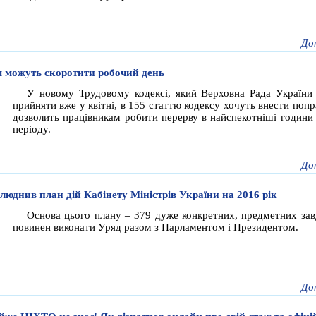
До
 можуть скоротити робочий день
У новому Трудовому кодексі, який Верховна Рада України
прийняти вже у квітні, в 155 статтю кодексу хочуть внести попр
дозволить працівникам робити перерву в найспекотніші години 
періоду.
До
люднив план дій Кабінету Міністрів України на 2016 рік
Основа цього плану – 379 дуже конкретних, предметних завд
повинен виконати Уряд разом з Парламентом і Президентом.
До