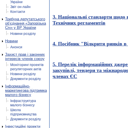
України
Звіт он-лайн
Контакти
3. Національні стандарти щодо 
Трибуна депутатського
Технічних регламентів
об’єднання «Запорізька
Січ» у ВР України
Новини розділу
Новини
4. Посібник "Відкритя ринків в
Анонси
Захист прав і законних
інтересів членів союзу
5. Перелік інформаційних джере
Моніторинг проектів
регуляторних актів
закупівлі, тендери та міжнародн
Новини розділу
членах ЄС
Документи розділу
Інформаційно-
маркетингова підтримка
малого бізнесу
Інфраструктура
малого бізнесу
Школа
підприємництва
Документи розділу
Інвестиційні проекти