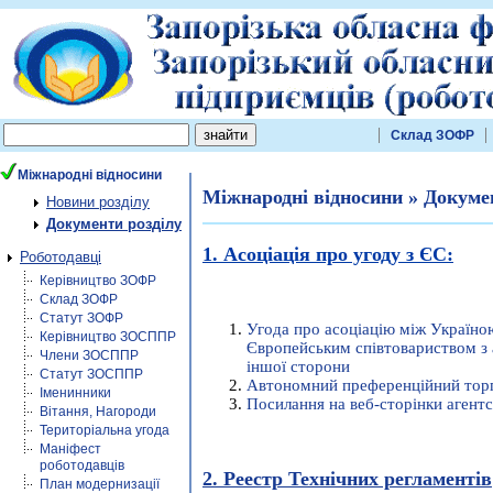
Склад ЗОФР
Міжнародні відносини
Міжнародні відносини » Докуме
Новини розділу
Документи розділу
1. Асоціація про угоду з ЄС:
Роботодавці
Керівництво ЗОФР
Склад ЗОФР
Статут ЗОФР
Угода про асоціацію між Україно
Керівництво ЗОСППР
Європейським співтовариством з а
Члени ЗОСППР
іншої сторони
Статут ЗОСППР
Автономний преференційний торг
Іменинники
Посилання на веб-сторінки агент
Вітання, Нагороди
Територіальна угода
Маніфест
роботодавців
2. Реестр Технічних регламентів
План модернизації