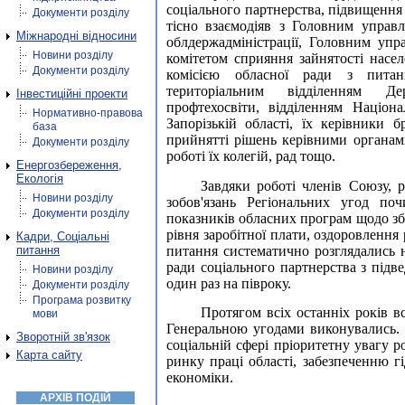
соціального партнерства, підвищення 
Документи розділу
тісно взаємодіяв з Головним управл
Міжнародні відносини
облдержадміністрації, Головним уп
Новини розділу
комітетом сприяння зайнятості насе
Документи розділу
комісією обласної ради з питань
територіальним відділенням Де
Інвестиційні проекти
профтехосвіти, відділенням Націон
Нормативно-правова
Запорізькій області, їх керівники 
база
прийнятті рішень керівними органам
Документи розділу
роботі їх колегій, рад тощо.
Енергозбереження,
Екологія
Завдяки роботі членів Союзу, р
Новини розділу
зобов'язань Регіональних угод по
Документи розділу
показників обласних програм щодо збі
рівня заробітної плати, оздоровлення
Кадри, Соціальні
питання систематично розглядались н
питання
ради соціального партнерства з підве
Новини розділу
один раз на півроку.
Документи розділу
Програма розвитку
Протягом всіх останніх років в
мови
Генеральною угодами виконувались. Н
Зворотній зв'язок
соціальній сфері пріоритетну увагу 
Карта сайту
ринку праці області, забезпеченню гі
економіки.
АРХІВ ПОДІЙ