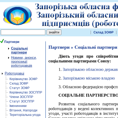
Склад ЗОФР
Партнери
Партнери » Соціальні партнери
Соціальні
партнери
Діють угоди про співробітн
Новини, анонси,
соціальними партнерами Союзу:
пропозиції
роботодавців
1.
Запорізькою обласною держав
Роботодавці
2.
Запорізькою міською владою
Керівництво ЗОФР
Склад ЗОФР
3. Обласною федерацією профсп
Статут ЗОФР
Керівництво ЗОСППР
СОЦІАЛЬНЕ ПАРТНЕРСТВ
Члени ЗОСППР
Статут ЗОСППР
Розвиток соціального партнер
Іменинники
роботодавців у ведені колективних пе
Вітання, Нагороди
угоди, участі роботодавців в інститу
Територіальна угода