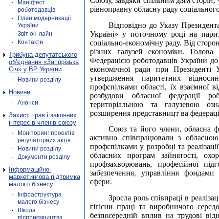
Союзу, завдяки спільним діям сторін, 
Маніфест
рівноправну обласну раду соціального
роботодавців
План модернизації
Відповідно до Указу Президента
України
Україні» у поточному році на пари
Звіт он-лайн
соціально-економічну раду. Від сторо
Контакти
різних галузей економіки. Голова 
Трибуна депутатського
Федерацією роботодавців України до 
об’єднання «Запорізька
економічної ради при Президенті У
Січ» у ВР України
утвердження паритетних віднос
Новини розділу
профспілками області, їх взаємної ві
Новини
розбудови обласної федерації ро
Анонси
територіальною та галузевою озн
розширення представницт ва федерації
Захист прав і законних
інтересів членів союзу
Союз та його члени, обласна фе
Моніторинг проектів
активно співпрацювали з обласною
регуляторних актів
профспілками у розробці та реалізаці
Новини розділу
обласних програм зайнятості, охо
Документи розділу
профзахворювань, професійної підг
Інформаційно-
забезпечення, управління фондами 
маркетингова підтримка
сфери.
малого бізнесу
Інфраструктура
Зросла роль співпраці в реаліза
малого бізнесу
гігієни праці та виробничого серед
Школа
безпосередній вплив на трудові від
підприємництва