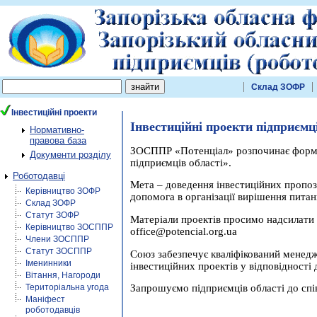
Склад ЗОФР
Інвестиційні проекти
Інвестиційні проекти підприємц
Нормативно-
правова база
ЗОСППР «Потенціал» розпочинає формув
Документи розділу
підприємців області».
Роботодавці
Мета – доведення інвестиційних пропоз
Керівництво ЗОФР
допомога в організації вирішення питань
Склад ЗОФР
Статут ЗОФР
Матеріали проектів просимо надсилати 
Керівництво ЗОСППР
office@potencial.org.ua
Члени ЗОСППР
Статут ЗОСППР
Союз забезпечує кваліфікований менедж
Іменинники
інвестиційних проектів у відповідності
Вітання, Нагороди
Територіальна угода
Запрошуємо підприємців області до спі
Маніфест
роботодавців