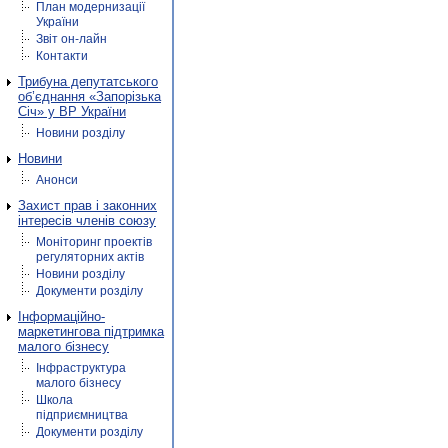
План модернизації
України
Звіт он-лайн
Контакти
Трибуна депутатського
об’єднання «Запорізька
Січ» у ВР України
Новини розділу
Новини
Анонси
Захист прав і законних
інтересів членів союзу
Моніторинг проектів
регуляторних актів
Новини розділу
Документи розділу
Інформаційно-
маркетингова підтримка
малого бізнесу
Інфраструктура
малого бізнесу
Школа
підприємництва
Документи розділу