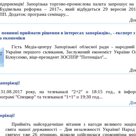
підприємців! Запорізька торгово-промислова палата запрошує на 
Будівельна реформа – 2017», який відбудеться 29 вересня 20
ПП. Додаток: програма семінару...
До
 повинні приймати рішення в інтересах запоріжців», - експерт з
а економіки
Гість Медіа-центру Запорізької обласної ради - народний
України першого скликання, Заслужений економіст України О
Білоусенко, віце-президент ЗОСППР "Потенціал"...
До
апоріжці!
 31.08.2017 року, на телеканалі "2+2" о 18:15 год., в інфор
рограмі "Спецкор" та телеканалі "1+1" о 19:30 год...
До
оріжці!
Прийміть найсердечніше вітання з нагоди великого націо
свята нашої державності – Дня незалежності України! Народ
святкує уже 26 річницю, відколи здійснилася споконвічна мр