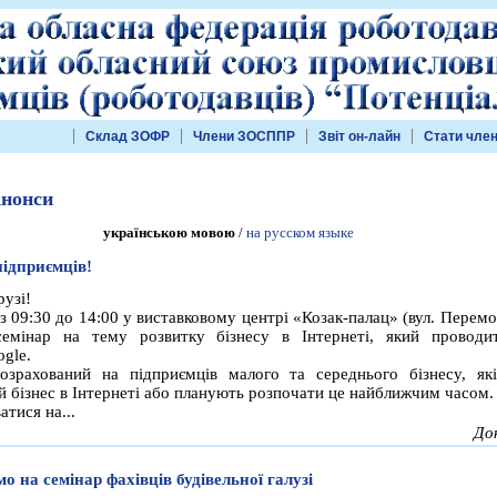
Склад ЗОФР
Члени ЗОСППР
Звіт он-лайн
Стати чле
Анонси
українською мовою
/
на русском языке
підприємців!
узі!
з 09:30 до 14:00 у виставковому центрі «Козак-палац» (вул. Перемо
семінар на тему розвитку бізнесу в Інтернеті, який проводи
gle.
озрахований на підприємців малого та середнього бізнесу, як
й бізнес в Інтернеті або планують розпочати це найближчим часом.
атися на...
До
о на семінар фахівців будівельної галузі