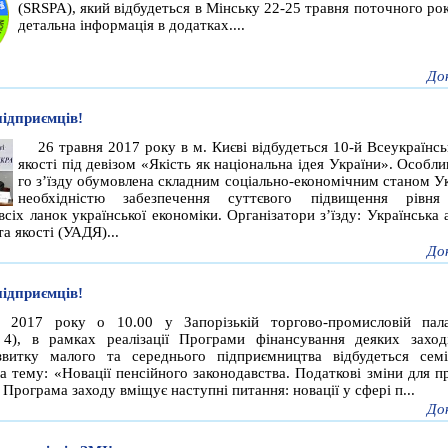
(SRSPA), який відбудеться в Мінську 22-25 травня поточного ро
детальна інформація в додатках....
До
підприємців!
26 травня 2017 року в м. Києві відбудеться 10-й Всеукраїнсь
якості під девізом «Якість як національна ідея України». Особли
го з’їзду обумовлена складним соціально-економічним станом Ук
необхідністю забезпечення суттєвого підвищення рівня 
всіх ланок української економіки. Організатори з’їзду: Українська 
та якості (УАДЯ)...
До
підприємців!
 2017 року о 10.00 у Запорізькій торгово-промисловій пала
 4), в рамках реалізації Програми фінансування деяких захо
звитку малого та середнього підприємництва відбудеться сем
а тему: «Новації пенсійного законодавства. Податкові зміни для п
 Програма заходу вміщує наступні питання: новації у сфері п...
До