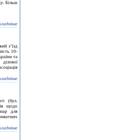
ку. Більш
кладніше
кий з’їзд
вість 10-
раїни та
ділової
асоціація
кладніше
ті (бул.
дів щодо
інар для
риватних
кладніше