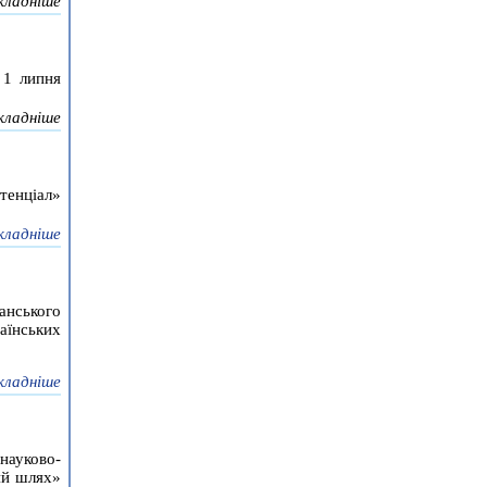
кладніше
 1 липня
кладніше
тенціал»
кладніше
анського
їнських
кладніше
науково-
ий шлях»