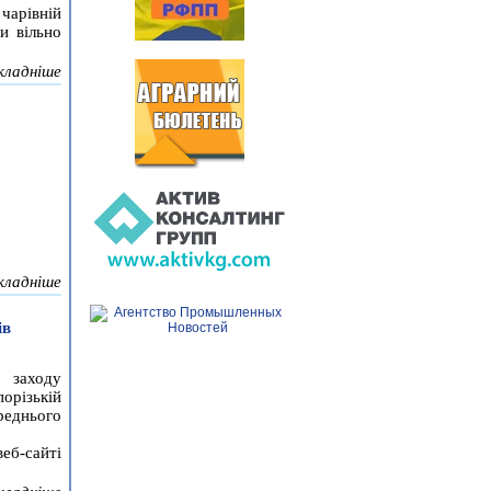
 чарівній
ли вільно
кладніше
кладніше
ів
 заходу
орізькій
ереднього
б-сайті