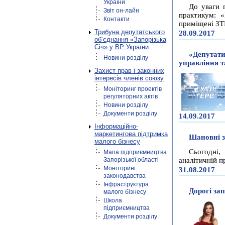
України
До уваги 
Звіт он-лайн
практикум: «
Контакти
приміщені ЗТ
Трибуна депутатського
28.09.2017
об’єднання «Запорізька
Січ» у ВР України
«Депутати
Новини розділу
управління т
Захист прав і законних
інтересів членів союзу
Моніторинг проектів
регуляторних актів
Новини розділу
Документи розділу
14.09.2017
Інформаційно-
маркетингова підтримка
Шановні з
малого бізнесу
Сьогодні,
Мапа підприємництва
Запорізької області
аналітичній п
Моніторинг
31.08.2017
законодавства
Інфраструктура
Дорогі зап
малого бізнесу
Школа
підприємництва
Документи розділу