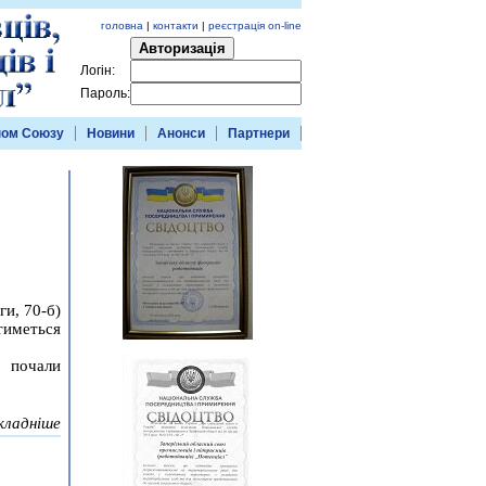
головна
|
контакти
|
реєстрація on-line
Авторизація
Логін:
Пароль:
ном Союзу
Новини
Анонси
Партнери
ги, 70-б)
тиметься
і почали
кладніше