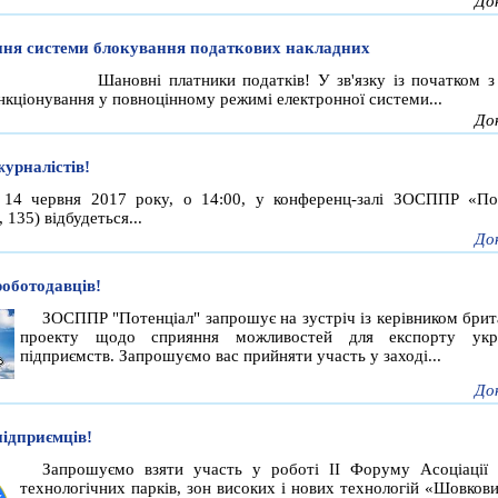
До
ня системи блокування податкових накладних
Шановні платники податків! У зв'язку із початком з
нкціонування у повноцінному режимі електронної системи...
До
журналістів!
 14 червня 2017 року, о 14:00, у конференц-залі ЗОСППР «По
 135) відбудеться...
До
роботодавців!
ЗОСППР "Потенціал" запрошує на зустріч із керівником брит
проекту щодо сприяння можливостей для експорту укра
підприємств. Запрошуємо вас прийняти участь у заході...
До
підприємців!
Запрошуємо взяти участь у роботі ІІ Форуму Асоціації 
технологічних парків, зон високих і нових технологій «Шовков