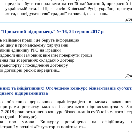
предків - бути господарями на своїй найбагатшій, прекрасній і
українській землі. Ще з часів Київської Русі, українці прагну
жити, сповідувати свої традиції та звичаї, не зазнаю...
До
 "Приватний підприємець" № 16, 24 серпня 2017 р.
ь найманої праці : де беруть інформацію
мо ціну в громадському харчуванні
ібний єдиннику РРО на іграшки
евдоволений замовник вимагає повернути гроші
ння під зберігання: складаємо договір
транспорту : посвідчення договору
о договірні риски: акредитив...
До
ійних та ініціативних! Оголошено конкурс бізнес-планів суб'єкт
еднього підприємництва
кою обласною державною адміністрацією в межах виконання
програми розвитку малого і середнього підприємництва у Зап
17-2018 роки оголошено конкурс бізнес-планів суб’єктів малого і с
а (далі – Конкурс).
ння про умови Конкурсу розміщено на офіційному ве
страції у розділі «Регуляторна політика та...