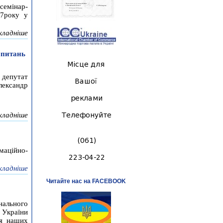
семінар-
17року у
кладніше
 питань
 депутат
лександр
кладніше
маційно-
кладніше
Читайте нас на FACEBOOK
нального
 України
ія наших