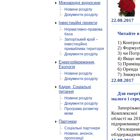
Міжнародні відносини
Новини розділу
Документи розділу
22.08.2017
Інвестиційні проекти
Нормативно-правова
Читайте в
база
Запорізький край –
1) Контрол
інвестиційно
2) Формує
приваблива територія
3) чи Потр
Документи розділу
4) Якщо н
Енергозбереження,
5) Приміще
Екологія
6) Оренда 
Новини розділу
7) Знижуєм
Документи розділу
22.08.2017
Кадри, Соціальні
питання
Для енерг
Новини розділу
малого і сер
Документи розділу
Запорізь
Програма розвитку
Комплексної 
мови
області на 20
Партнери
підприємництв
Соціальні партнери
Оголоше
Новини, анонси,
облдержадміні
пропозиції