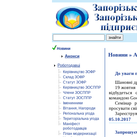
Новини
Новини » 
Анонси
Роботодавці
Керівництво ЗОФР
До уваги 
Склад ЗОФР
Шановні др
Статут ЗОФР
19 жовтня 
Керівництво ЗОСППР
відбудеться 
Члени ЗОСППР
командою Goo
Статут ЗОСППР
Семінар р
Іменинники
просувати сві
Вітання, Нагороди
Зареєструв
Регіональна угода
Територіальна угода
05.10.2017
Маніфест
роботодавців
Запрошуєм
План модернизації