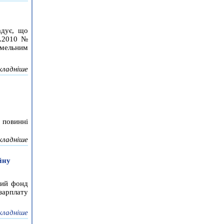
адує, що
2.2010 №
емельним
кладніше
 повинні
кладніше
йну
ний фонд
зарплату
кладніше