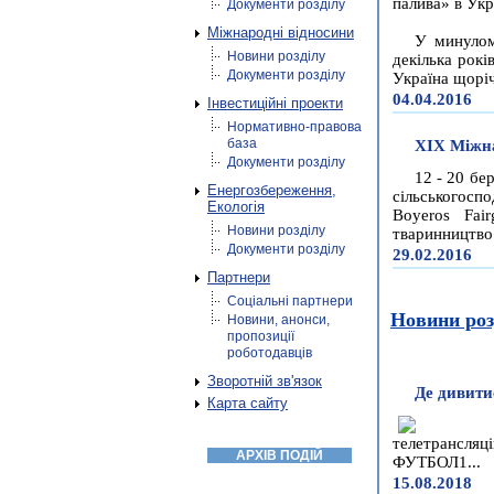
палива» в Укр
Документи розділу
Міжнародні відносини
У минулом
Новини розділу
декілька рокі
Документи розділу
Україна щоріч
04.04.2016
Інвестиційні проекти
Нормативно-правова
база
XІХ Міжна
Документи розділу
12 - 20 бе
Енергозбереження,
сільськогос
Екологія
Boyeros Fair
Новини розділу
тваринництво.
Документи розділу
29.02.2016
Партнери
Соціальні партнери
Новини роз
Новини, анонси,
пропозиції
роботодавців
Зворотній зв'язок
Де дивити
Карта сайту
телетрансляц
АРХІВ ПОДІЙ
ФУТБОЛ1...
15.08.2018