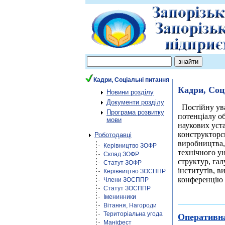
Кадри, Соціальні питання
Кадри, Соц
Новини розділу
Документи розділу
Постійну у
Програма розвитку
потенціалу о
мови
нау­кових ус
конструкторсь
Роботодавці
виробництва, 
Керівництво ЗОФР
технічного у
Склад ЗОФР
структур, гал
Статут ЗОФР
інститутів, 
Керівництво ЗОСППР
конферен­цію .
Члени ЗОСППР
Статут ЗОСППР
Іменинники
Вітання, Нагороди
Територіальна угода
Оперативна
Маніфест