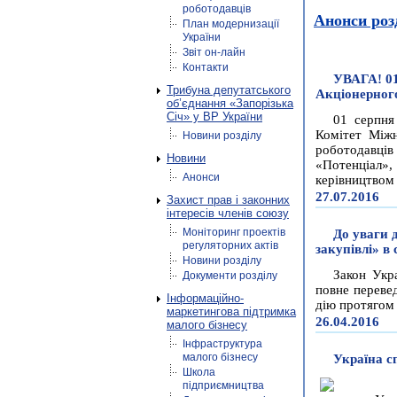
роботодавців
Анонси роз
План модернизації
України
Звіт он-лайн
Контакти
УВАГА! 01
Трибуна депутатського
Акціонерног
об’єднання «Запорізька
Січ» у ВР України
01 серпня
Комітет Міжн
Новини розділу
роботодавців
Новини
«Потенціал»,
Анонси
керівництвом 
27.07.2016
Захист прав і законних
інтересів членів союзу
Моніторинг проектів
До уваги 
регуляторних актів
закупівлі» в
Новини розділу
Закон Укра
Документи розділу
повне переве
Інформаційно-
дію протягом 
маркетингова підтримка
26.04.2016
малого бізнесу
Інфраструктура
малого бізнесу
Україна с
Школа
підприємництва