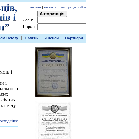
головна
|
контакти
|
реєстрація on-line
Авторизація
Логін:
Пароль:
ном Союзу
Новини
Анонси
Партнери
мств і
ки і
онального
ьких
гіч­них
актичну
окладніше