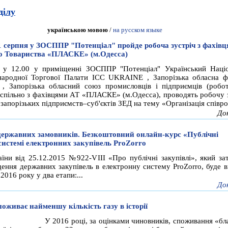
ділу
українською мовою
/
на русском языке
 серпня у ЗОСППР "Потенціал" пройде робоча зустріч з фахів
о Товариства «ПЛАСКЕ» (м.Одесса)
 у 12.00 у приміщенні ЗОСППР "Потенціал" Український Наці
ародної Торгової Палати ICC UKRAINE , Запорізька обласна ф
 , Запорізька обласний союз промисловців і підприємців (робот
 спільно з фахівцями АТ «ПЛАСКЕ» (м.Одесса), проводять робочу з
запорізьких підприємств–суб'єктів ЗЕД на тему «Організація співроб
До
державних замовників. Безкоштовний онлайн-курс «Публічні
 системі електронних закупівель ProZorro
їни від 25.12.2015 №922-VIII «Про публічні закупівлі», який за
дення державних закупівель в електронну систему ProZorro, буде в
2016 року у два етапи:...
До
поживає найменшу кількість газу в історії
У 2016 році, за оцінками чиновників, споживання «бл