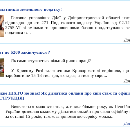
платників земельного податку!
Головне управління ДФС у Дніпропетровській області наг
відповідно до ст. 271 Податкового кодексу України від 02.1
2755-VI зі змінами та доповненнями базою оподаткування з
податком є:...
До
ат по $200 закінчується ?
Як саморегулюється вільний ринок праці?
У Кривому Розі залізничники Криворіжсталі вирішили, що
заробляти не 15-18 тис. грн, як зараз, а тисячу євро...
До
йже НІХТО не знає! Як дізнатися онлайн про свій стаж та офіці
НСТРУКЦІЯ)
Виявляється мало хто знає, але вже більше року, як Пенсій
України дозволив кожному дізнатися онлайн про свою офіційну 
за останні 15 років, також за допомогою сервісу можна...
До