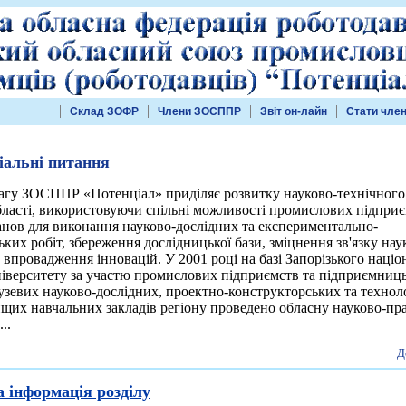
Склад ЗОФР
Члени ЗОСППР
Звіт он-лайн
Стати чле
іальні питання
вагу ЗОСППР
«Потенціал»
приділяє розвитку науко­во-технічного
бласті, використовуючи спільні можливості промислових підприє
танов для виконання науково-дослідних та експериментально-
ких робіт, збере­ження дослідницької бази, зміцнення зв'язку нау
впровадження інновацій. У 2001 році на базі Запорізького наці
ніверситету за участю промислових підприємств та підприємниц
узевих науково-дослідних, проектно-конструкторських та техноло
вищих навчальних закладів регіону проведено обласну науково-пр
..
Д
 інформація розділу