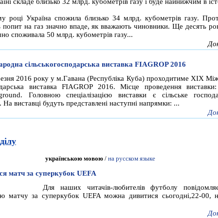
аїні складе близько 32 млрд. кубометрів газу і буде найнижчим в іст
у році Україна спожила близько 34 млрд. кубометрів газу. Прот
в попит на газ значно впаде, як вважають чиновники. Ще десять ро
но споживала 50 млрд. кубометрів газу...
До
родна сільськогосподарська виставка FIAGROP 2016
резня 2016 року у м.Гавана (Республіка Куба) проходитиме XІХ Мі
подарська виставка FIAGROP 2016. Місце проведення виставки
ground. Головною спеціалізацією виставки є сільське господ
 На виставці будуть представлені наступні напрямки: ...
До
ділу
українською мовою
/
на русском языке
ся матч за суперкубок UEFA
Для наших читачів-любителів футболу повідомля
ію матчу за суперкубок UEFA можна дивитися сьогодні,22-00, н
До