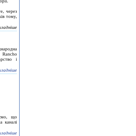
орії.
е, через
ків тому,
кладніше
жнародна
: Rancho
арство і
кладніше
ємо, що
а каналі
кладніше