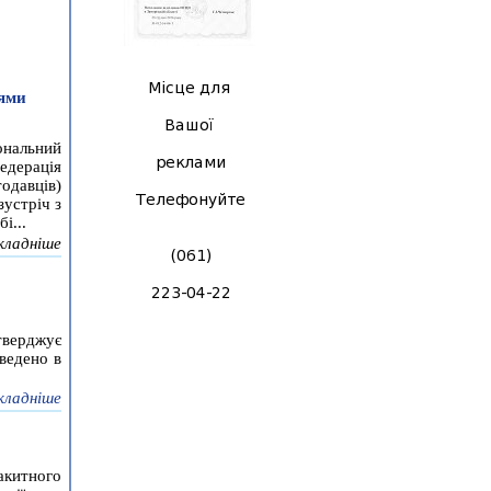
цями
ональний
едерація
одавців)
устріч з
і...
кладніше
тверджує
ведено в
кладніше
акитного