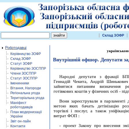
Склад ЗОФР
Роботодавці
українською
Керівництво ЗОФР
Склад ЗОФР
Внутрішній офшор. Депутати з
Статут ЗОФР
Керівництво ЗОСППР
Члени ЗОСППР
Народні депутати з фракції БП
Статут ЗОСППР
Геннадій Чекита, Андрій Шинькович
Іменинники
зайнятися питанням визначення р
Вітання, Нагороди
готівкових коштів у фізичних осіб - під
Регіональна угода
Територіальна угода
Вони зареєстрували в парламенті д
Маніфест
метою яких бачать детінізацію роз
роботодавців
торгівлі і послуг, а також уніфікаці
План модернизації
витрат ФОП :
України
Звіт он-лайн
- проект Закону про внесення зм
Контакти