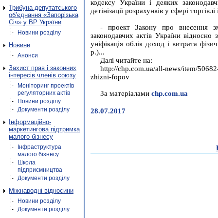
кодексу України і деяких законодав
Трибуна депутатського
детінізації розрахунків у сфері торгівлі
об’єднання «Запорізька
Січ» у ВР України
- проект Закону про внесення з
Новини розділу
законодавчих актів України відносно за
уніфікація облік доход і витрата фіз
Новини
р.)...
Анонси
Далі читайте на:
Захист прав і законних
http://chp.com.ua/all-news/item/50682
інтересів членів союзу
zhizni-fopov
Моніторинг проектів
регуляторних актів
За матеріалами
chp.com.ua
Новини розділу
Документи розділу
28.07.2017
Інформаційно-
маркетингова підтримка
малого бізнесу
Інфраструктура
малого бізнесу
Школа
підприємництва
Документи розділу
Міжнародні відносини
Новини розділу
Документи розділу