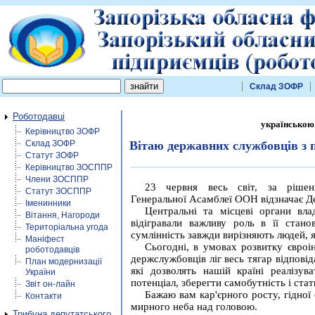
Склад ЗОФР
Роботодавці
українською
Керівництво ЗОФР
Склад ЗОФР
Вітаю державних службовців з 
Статут ЗОФР
Керівництво ЗОСППР
Члени ЗОСППР
23 червня весь світ, за рішен
Статут ЗОСППР
Генеральної Асамблеї ООН відзначає Д
Іменинники
Центральні та місцеві органи вла
Вітання, Нагороди
відігравали важливу роль в її станов
Територіальна угода
сумлінність завжди вирізняють людей, я
Маніфест
Сьогодні, в умовах розвитку євроін
роботодавців
держслужбовців ліг весь тягар відпов
План модернизації
які дозволять нашій країні реалізув
України
потенціал, зберегти самобутність і ст
Звіт он-лайн
Бажаю вам кар'єрного росту, гідної 
Контакти
мирного неба над головою.
Трибуна депутатського