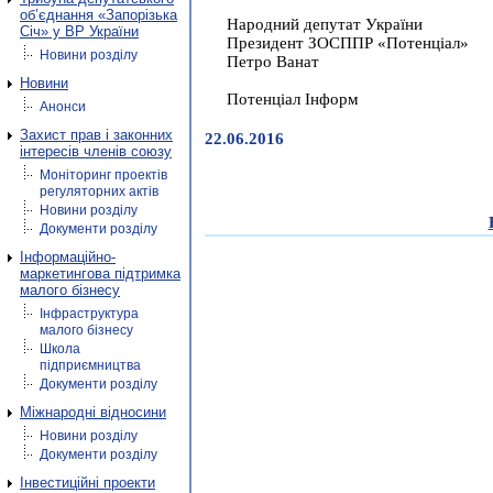
об’єднання «Запорізька
Народний депутат України
Січ» у ВР України
Президент ЗОСППР «Потенціал»
Новини розділу
Петро Ванат
Новини
Потенціал Інформ
Анонси
Захист прав і законних
22.06.2016
інтересів членів союзу
Моніторинг проектів
регуляторних актів
Новини розділу
Документи розділу
Інформаційно-
маркетингова підтримка
малого бізнесу
Інфраструктура
малого бізнесу
Школа
підприємництва
Документи розділу
Міжнародні відносини
Новини розділу
Документи розділу
Інвестиційні проекти