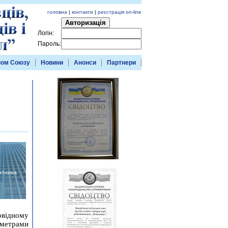
головна
|
контакти
|
реєстрація on-line
Авторизація
Логін:
Пароль:
ном Союзу
Новини
Анонси
Партнери
овідному
раметрами