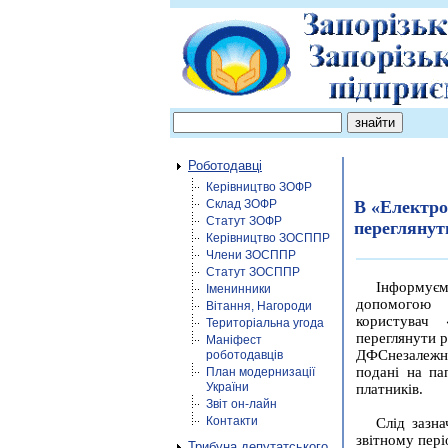
Роботодавці
Керівництво ЗОФР
Склад ЗОФР
В «Електро
Статут ЗОФР
переглянут
Керівництво ЗОСППР
Члени ЗОСППР
Статут ЗОСППР
Інформує
Іменинники
допомогою 
Вітання, Нагороди
користувач 
Територіальна угода
переглянути р
Маніфест
ДФСнезалежно
роботодавців
подані на па
План модернизації
України
платників.
Звіт он-лайн
Контакти
Слід зазна
звітному пері
Трибуна депутатського