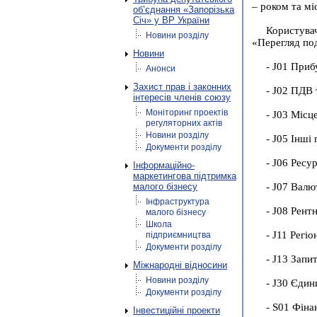
– роком та мі
об’єднання «Запорізька
Січ» у ВР України
Користувач
Новини розділу
«Перегляд под
Новини
- J01 Приб
Анонси
Захист прав і законних
- J02 ПДВ 
інтересів членів союзу
Моніторинг проектів
- J03 Місце
регуляторних актів
Новини розділу
- J05 Інші 
Документи розділу
- J06 Ресур
Інформаційно-
маркетингова підтримка
малого бізнесу
- J07 Валю
Інфраструктура
- J08 Рентн
малого бізнесу
Школа
- J11 Регіо
підприємництва
Документи розділу
- J13 Запит
Міжнародні відносини
Новини розділу
- J30 Єдин
Документи розділу
- S01 Фінан
Інвестиційні проекти