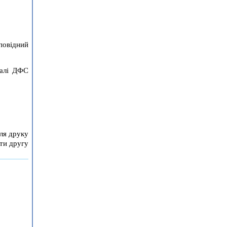
дповідний
талі ДФС
ля друку
ти другу