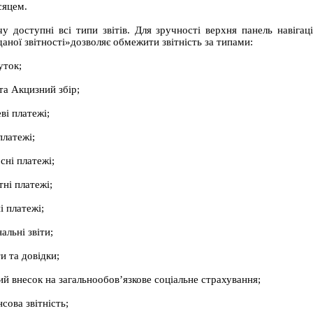
сяцем.
у доступні всі типи звітів. Для зручності верхня панель навігаці
аної звітності»дозволяє обмежити звітність за типами:
уток;
та Акцизний збір;
ві платежі;
платежі;
сні платежі;
тні платежі;
і платежі;
нальні звіти;
и та довідки;
ий внесок на загальнообов’язкове соціальне страхування;
сова звітність;