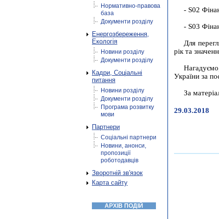
Нормативно-правова
- S02 Фінан
база
Документи розділу
- S03 Фінан
Енергозбереження,
Екологія
Для перегл
рік та значен
Новини розділу
Документи розділу
Нагадуємо
Кадри, Соціальні
України за пос
питання
Новини розділу
За матері
Документи розділу
Програма розвитку
29.03.2018
мови
Партнери
Соціальні партнери
Новини, анонси,
пропозиції
роботодавців
Зворотній зв'язок
Карта сайту
АРХІВ ПОДІЙ