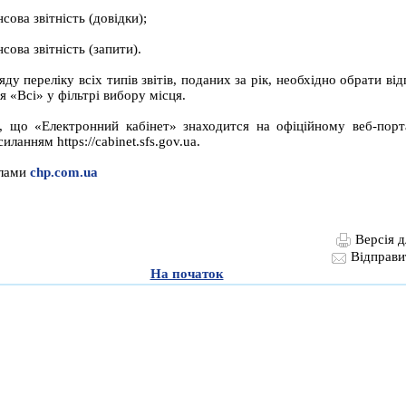
сова звітність (довідки);
сова звітність (запити).
яду переліку всіх типів звітів, поданих за рік, необхідно обрати ві
ня «Всі» у фільтрі вибору місця.
, що «Електронний кабінет» знаходится на офіційному веб-пор
иланням https://cabinet.sfs.gov.ua.
алами
chp.com.ua
Версія д
Відправи
На початок