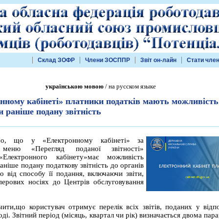
Склад ЗОФР
Члени ЗОСППР
Звіт он-лайн
Стати чле
українською мовою
/ на русском языке
нному кабінеті» платники податків мають можливість
и раніше подану звітність
мо, що у «Електронному кабінеті» за
меню «Перегляд поданої звітності»
«Електронного кабінету»має можливість
аніше подану податкову звітність до органів
 від способу її подання, включаючи звіти,
перових носіях до Центрів обслуговування
чити,що користувач отримує перелік всіх звітів, поданих у відп
оді. Звітний період (місяць, квартал чи рік) визначається двома па