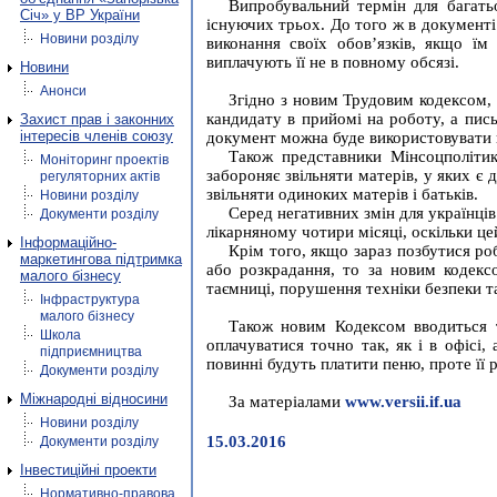
Випробувальний термін для багать
Січ» у ВР України
існуючих трьох. До того ж в документі
Новини розділу
виконання своїх обов’язків, якщо їм
виплачують її не в повному обсязі.
Новини
Анонси
Згідно з новим Трудовим кодексом, 
кандидату в прийомі на роботу, а пис
Захист прав і законних
інтересів членів союзу
документ можна буде використовувати в
Також представники Мінсоцполітики
Моніторинг проектів
забороняє звільняти матерів, у яких є 
регуляторних актів
звільняти одиноких матерів і батьків.
Новини розділу
Серед негативних змін для українці
Документи розділу
лікарняному чотири місяці, оскільки це
Інформаційно-
Крім того, якщо зараз позбутися ро
маркетингова підтримка
або розкрадання, то за новим кодекс
малого бізнесу
таємниці, порушення техніки безпеки т
Інфраструктура
малого бізнесу
Також новим Кодексом вводиться 
Школа
оплачуватися точно так, як і в офісі,
підприємництва
повинні будуть платити пеню, проте її
Документи розділу
Міжнародні відносини
За матеріалами
www.versii.if.ua
Новини розділу
15.03.2016
Документи розділу
Інвестиційні проекти
Нормативно-правова