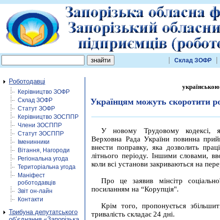
Склад ЗОФР
Роботодавці
українською
Керівництво ЗОФР
Склад ЗОФР
Українцям можуть скоротити р
Статут ЗОФР
Керівництво ЗОСППР
Члени ЗОСППР
У новому Трудовому кодексі, я
Статут ЗОСППР
Верховна Рада України повинна прийн
Іменинники
внести поправку, яка дозволить прац
Вітання, Нагороди
літнього періоду. Іншими словами, вв
Регіональна угода
коли всі установи закриваються на пере
Територіальна угода
Маніфест
Про це заявив мінсітр соціально
роботодавців
посиланням на “Корупція".
Звіт он-лайн
Контакти
Крім того, пропонується збільшит
Трибуна депутатського
тривалість складає 24 дні.
об’єднання «Запорізька