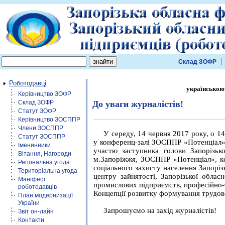
Склад ЗОФР
Роботодавці
українською
Керівництво ЗОФР
Склад ЗОФР
До уваги журналістів!
Статут ЗОФР
Керівництво ЗОСППР
Члени ЗОСППР
У середу, 14 червня 2017 року, о 14
Статут ЗОСППР
у конференц-залі ЗОСППР «Потенціал» 
Іменинники
участю заступника голови Запорізької
Вітання, Нагороди
м.Запоріжжя, ЗОСППР «Потенціал», кер
Регіональна угода
соціального захисту населення Запоріз
Територіальна угода
центру зайнятості, Запорізької облас
Маніфест
промислових підприємств, професійно-
роботодавців
Концепції розвитку формування трудово
План модернизації
України
Запрошуємо на захід журналістів!
Звіт он-лайн
Контакти