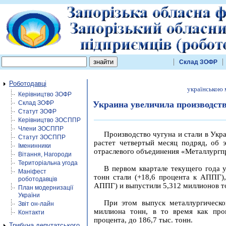
Склад ЗОФР
Роботодавці
українською
Керівництво ЗОФР
Склад ЗОФР
Украина увеличила производств
Статут ЗОФР
Керівництво ЗОСППР
Члени ЗОСППР
Производство чугуна и стали в Укр
Статут ЗОСППР
растет четвертый месяц подряд, об 
Іменинники
отраслевого объединения «Металлургп
Вітання, Нагороди
Територіальна угода
В первом квартале текущего года 
Маніфест
тонн стали (+18,6 процента к АППГ),
роботодавців
АППГ) и выпустили 5,312 миллионов то
План модернизації
України
При этом выпуск металлургическо
Звіт он-лайн
миллиона тонн, в то время как про
Контакти
процента, до 186,7 тыс. тонн.
Трибуна депутатського