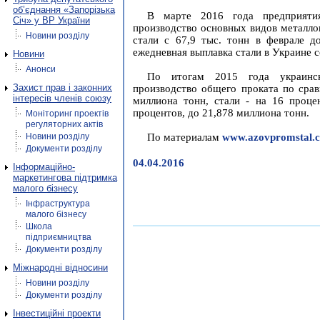
об’єднання «Запорізька
В марте 2016 года предприятия
Січ» у ВР України
производство основных видов металло
Новини розділу
стали с 67,9 тыс. тонн в феврале д
ежедневная выплавка стали в Украине с
Новини
Анонси
По итогам 2015 года украинск
Захист прав і законних
производство общего проката по срав
інтересів членів союзу
миллиона тонн, стали - на 16 проце
процентов, до 21,878 миллиона тонн.
Моніторинг проектів
регуляторних актів
Новини розділу
По материалам
www.azovpromstal.
Документи розділу
04.04.2016
Інформаційно-
маркетингова підтримка
малого бізнесу
Інфраструктура
малого бізнесу
Школа
підприємництва
Документи розділу
Міжнародні відносини
Новини розділу
Документи розділу
Інвестиційні проекти