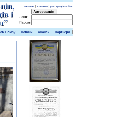
головна
|
контакти
|
реєстрація on-line
Авторизація
Логін:
Пароль:
ном Союзу
Новини
Анонси
Партнери