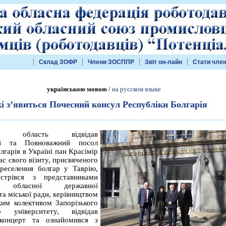
Склад ЗОФР
Члени ЗОСППР
Звіт он-лайн
Стати чле
українською мовою
/
на русском языке
і з’явиться Почесний консул Республіки Болгарія
ьку область відвідав
ий та Повноважний посол
лгарія в Україні пан Красімір
ас свого візиту, присвяченого
реселення болгар у Таврію,
стрівся з представниками
ої обласної державної
 та міської ради, керівництвом
ким колективом Запорізького
го університету, відвідав
концерт та ознайомився з