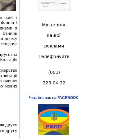
нський і
нічною і
минами в
 Етнічні
при цьому
 поєднує
ругої за
Болгарія
тнерство
ивізації
значення
тю нових
Читайте нас на FACEBOOK
ля друку
ти другу