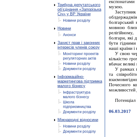
експонатам
Трибуна депутатського
музею.
об’єднання «Запорізька
Заступник
Січ» у ВР України
облдержадмін
Новини розділу
болгарський 
мовною близь
Новини
релігійному,
Анонси
болгари, які 
Захист прав і законних
бути гідними
інтересів членів союзу
наші країни і
У свою чер
Моніторинг проектів
регуляторних актів
кількістю гр
Новини розділу
вбачає великі
Документи розділу
У рамках п
та співробі
Інформаційно-
взаємовигідн
маркетингова підтримка
Почесного ко
малого бізнесу
можливостей д
Інфраструктура
малого бізнесу
Потенціал
Школа
підприємництва
06.03.2017
Документи розділу
Міжнародні відносини
Новини розділу
Документи розділу