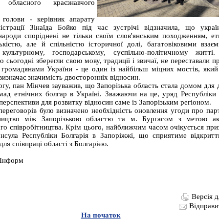
и обласного краєзнавчого
 голови - керівник апарату
істрації Зінаїда Бойко під час зустрічі відзначила, що украї
народи споріднені не тільки своїм слов'янським походженням, ет
кістю, але й спільністю історичної долі, багатовіковими взає
 культурному, господарському, суспільно-політичному житті.
до сьогодні зберегли свою мову, традиції і звичаї, не переставали 
 громадянами України - це один із найбільш міцних мостів, який
 визначає значимість двосторонніх відносин.
гу, пан Мінчев зауважив, що Запорізька область стала домом для д
омад етнічних болгар в Україні. Зважаючи на це, уряд Республіки 
 перспективи для розвитку відносин саме із Запорізьким регіоном.
ереговорів було визначено необхідність оновлення угоди про пар
тництво між Запорізькою областю та м. Бургасом з метою акт
ого співробітництва. Крім цього, найближчим часом очікується при
нсула Республіки Болгарія в Запоріжжі, що сприятиме відкрит
ля співпраці області з Болгарією.
 Інформ
Версія д
Відправи
На початок