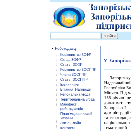
Роботодавці
Керівництво ЗОФР
Склад ЗОФР
У Запоріжж
Статут ЗОФР
Керівництво ЗОСППР
Члени ЗОСППР
Запоріз
Статут ЗОСППР
Надзвичайн
Іменинники
Республіки Бо
Вітання, Нагороди
Мінчев. Під ч
Регіональна угода
155-річчю пе
Територіальна угода
дипломат зу
Маніфест
Запорізьк
роботодавців
адміністрації
План модернизації
та викладаць
України
національно
Звіт он-лайн
тематичний 
Контакти