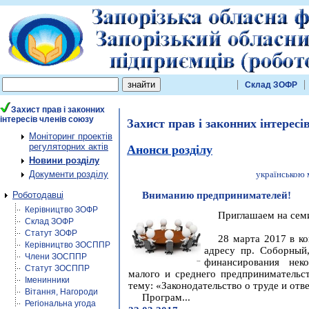
Склад ЗОФР
Захист прав і законних
інтересів членів союзу
Захист прав і законних інтересі
Моніторинг проектів
регуляторних актів
Анонси розділу
Новини розділу
Документи розділу
українською
Роботодавці
Вниманию предпринимателей!
Керівництво ЗОФР
Приглашаем на сем
Склад ЗОФР
Статут ЗОФР
28 марта 2017 в ко
Керівництво ЗОСППР
адресу пр. Соборный
Члени ЗОСППР
финансирования нек
Статут ЗОСППР
малого и среднего предпринимательс
Іменинники
тему: «Законодательство о труде и отв
Вітання, Нагороди
Програм...
Регіональна угода