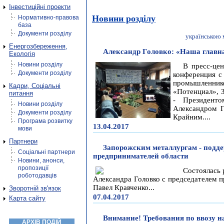
Інвестиційні проекти
Новини розділу
Нормативно-правова
база
Документи розділу
українською
Енергозбереження,
Александр Головко: «Наша главна
Екологія
Новини розділу
В пресс-це
Документи розділу
конференция с
промышленни
Кадри, Соціальні
«Потенциал», 
питання
- Президент
Новини розділу
Александром Г
Документи розділу
Крайним....
Програма розвитку
13.04.2017
мови
Партнери
Запорожским металлургам - под
Соціальні партнери
предпринимателей области
Новини, анонси,
пропозиції
Состоялась 
роботодавців
Александра Головко с председателем 
Павел Кравченко...
Зворотній зв'язок
07.04.2017
Карта сайту
Внимание! Требования по ввозу н
АРХІВ ПОДІЙ