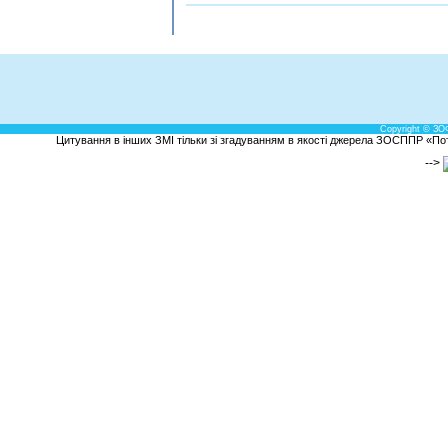
Copyright © ЗО
Цитування в інших ЗМІ тільки зі згадуванням в якості джерела ЗОСППР «Потен
-->