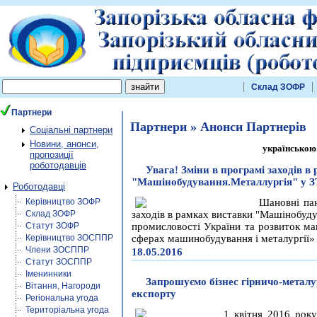
Склад ЗОФР
Партнери
Партнери » Анонси Партнерів
Соціальні партнери
Новини, анонси,
українською
пропозиції
роботодавців
Увага! Зміни в програмі заходів в
"Машінобудування.Металлургія" у 
Роботодавці
Керівництво ЗОФР
Шановні пан
Склад ЗОФР
заходів в рамках виставки "Машінобуду
Статут ЗОФР
промисловості України та розвиток ма
Керівництво ЗОСППР
сферах машинобудування і металургії» 
Члени ЗОСППР
18.05.2016
Статут ЗОСППР
Іменинники
Запрошуємо бізнес гірничо-метал
Вітання, Нагороди
експорту
Регіональна угода
Територіальна угода
1 квітня 2016 року