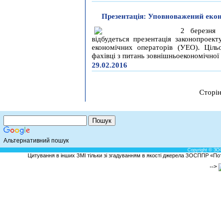
Презентація: Уповноважений екон
2 березня 
відбудеться презентація законопроек
економічних операторів (УЕО). Цільо
фахівці з питань зовнішньоекономічної 
29.02.2016
Сторі
Альтернативний пошук
Copyright © ЗО
Цитування в інших ЗМІ тільки зі згадуванням в якості джерела ЗОСППР «Потен
-->