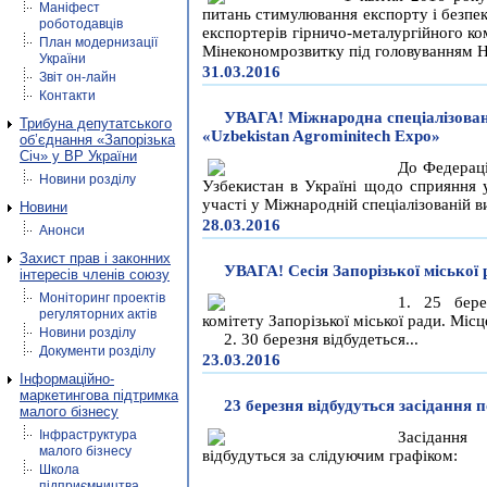
Маніфест
питань стимулювання експорту і безпе
роботодавців
експортерів гірничо-металургійного к
План модернизації
Мінекономрозвитку під головуванням На
України
31.03.2016
Звіт он-лайн
Контакти
УВАГА! Міжнародна спеціалізован
Трибуна депутатського
«Uzbekistan Agrominitech Expo»
об’єднання «Запорізька
Січ» у ВР України
До Федераці
Новини розділу
Узбекистан в Україні щодо сприяння у
участі у Міжнародній спеціалізованій ви
Новини
28.03.2016
Анонси
Захист прав і законних
УВАГА! Сесія Запорізької міської р
інтересів членів союзу
Моніторинг проектів
1. 25 бере
регуляторних актів
комітету Запорізької міської ради. Міс
Новини розділу
2. 30 березня відбудеться...
Документи розділу
23.03.2016
Інформаційно-
маркетингова підтримка
23 березня відбудуться засідання п
малого бізнесу
Інфраструктура
Засідання 
малого бізнесу
відбудуться за слідуючим графіком:
Школа
підприємництва