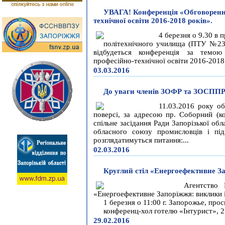
УВАГА! Конференція «Обговорення
технічної освіти 2016-2018 років».
4 березня о 9.30 в 
політехнічного училища (ПТУ №23),
відбудеться конференція за темою
професійно-технічної освіти 2016-2018
03.03.2016
До уваги членів ЗОФР та ЗОСППР
11.03.2016 року об
поверсі, за адресою пр. Соборний (ко
спільне засідання Ради Запорізької обл
обласного союзу промисловців і під
розглядатимуться питання:...
02.03.2016
Круглий стіл «Енергоефективне З
Агентство 
«Енергоефективне Запоріжжя: виклики і
1 березня о 11:00 г. Запорожье, про
конференц-хол готелю «Інтурист», 2
29.02.2016