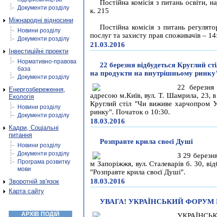
Постійна комісія з питань освіти, н
Документи розділу
к. 215
Міжнародні відносини
Постійна комісія з питань регулято
Новини розділу
послуг та захисту прав споживачів – 14:
Документи розділу
21.03.2016
Інвестиційні проекти
Нормативно-правова
22 березня відбудеться Круглий ст
база
на продукти на внутрішньому ринку
Документи розділу
22 березня
Енергозбереження,
адресою м.Київ, вул. Т. Шамрила, 23, 
Екологія
Круглий стіл "Чи виживе харчопром У
Новини розділу
ринку". Початок о 10:30.
Документи розділу
18.03.2016
Кадри, Соціальні
питання
Розправте крила своєї Душі
Новини розділу
Документи розділу
З 29 березня
Програма розвитку
м Запоріжжя, вул. Сталеварів б. 30, в
мови
"Розправте крила своєї Душі".
18.03.2016
Зворотній зв'язок
Карта сайту
УВАГА! УКРАЇНСЬКИЙ ФОРУМ 
АРХІВ ПОДІЙ
УКРАЇНСЬК