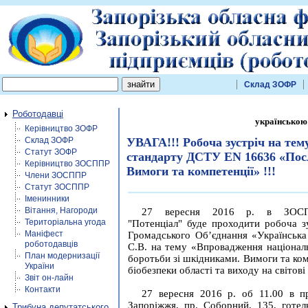
Склад ЗОФР
Роботодавці
українською
Керівництво ЗОФР
Склад ЗОФР
УВАГА!!! Робоча зустріч на те
Статут ЗОФР
стандарту ДСТУ EN 16636 «Посл
Керівництво ЗОСППР
Вимоги та компетенції» !!!
Члени ЗОСППР
Статут ЗОСППР
Іменинники
Вітання, Нагороди
27 вересня 2016 р. в ЗОС
Територіальна угода
"Потенціал" буде проходити робоча зу
Маніфест
Громадського Об’єднання «Українськ
роботодавців
С.В. на тему «Впровадження націона
План модернизації
боротьби зі шкідниками. Вимоги та ком
України
біобезпеки області та виходу на світові
Звіт он-лайн
Контакти
27 вересня 2016 р. об 11.00 в п
Запоріжжя, пр. Соборний, 135, готел
Трибуна депутатського