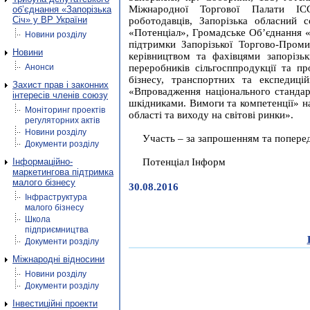
Міжнародної Торгової Палати IC
об’єднання «Запорізька
Січ» у ВР України
роботодавців, Запорізька обласний с
«Потенціал», Громадське Об’єднання «
Новини розділу
підтримки Запорізької Торгово-Пром
Новини
керівництвом та фахівцями запорізьк
Анонси
переробників сільгосппродукції та пр
бізнесу, транспортних та експеди
Захист прав і законних
«Впровадження національного станд
інтересів членів союзу
шкідниками. Вимоги та компетенції» н
Моніторинг проектів
області та виходу на світові ринки».
регуляторних актів
Новини розділу
Участь – за запрошенням та попере
Документи розділу
Інформаційно-
Потенціал Інформ
маркетингова підтримка
малого бізнесу
30.08.2016
Інфраструктура
малого бізнесу
Школа
підприємництва
Документи розділу
Міжнародні відносини
Новини розділу
Документи розділу
Інвестиційні проекти