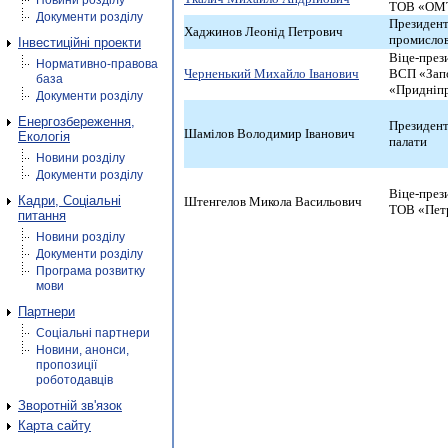
Новини розділу
ТОВ «ОМТ
Документи розділу
Президент
Хаджинов Леонід Петрович
промислов
Інвестиційні проекти
Віце-през
Нормативно-правова
Черненький Михайло Іванович
ВСП «Запо
база
«Придніпр
Документи розділу
Енергозбереження,
Президент
Шамілов Володимир Іванович
Екологія
палати
Новини розділу
Документи розділу
Віце-през
Кадри, Соціальні
Штенгелов Микола Васильович
ТОВ «Пет
питання
Новини розділу
Документи розділу
Програма розвитку
мови
Партнери
Соціальні партнери
Новини, анонси,
пропозиції
роботодавців
Зворотній зв'язок
Карта сайту