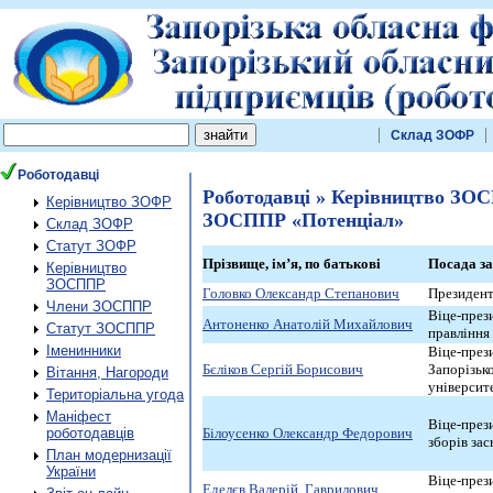
Склад ЗОФР
Роботодавці
Роботодавці » Керівництво ЗОС
Керівництво ЗОФР
ЗОСППР «Потенціал»
Склад ЗОФР
Статут ЗОФР
Прізвище, ім’я, по батькові
Посада за
Керівництво
ЗОСППР
Головко Олександр Степанович
Президен
Члени ЗОСППР
Віце-през
Антоненко Анатолій Михайлович
Статут ЗОСППР
правління
Іменинники
Віце-през
Бєліков
Сергій Борисович
Запорізьк
Вітання, Нагороди
університ
Територіальна угода
Маніфест
Віце-през
роботодавців
Білоусенко
Олександр Федорович
зборів за
План модернизації
України
Віце-през
Еделєв
Валерій Гаврилович