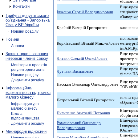
Звіт он-лайн
міського 
Контакти
Віце-през
Ільченко Сергій Володимирович
спеціаліс
Трибуна депутатського
«Запоріжс
об’єднання «Запорізька
Січ» у ВР України
Крайній Валерій Григорович
виконавчи
Новини розділу
в.о. голо
Новини
Корнієвський Віталій Миколайович
металургі
Анонси
ім.А.М.Ку
Захист прав і законних
Віце-през
інтересів членів союзу
Литвин
Олексій Олексійович
проекту зі
інструмен
Моніторинг проектів
Віце-пре
регуляторних актів
Лут Іван Васильович
філією ПА
Новини розділу
Документи розділу
Віце-през
Насєкан Олександр Олександрович
ТОВ «ЮК
Інформаційно-
маркетингова підтримка
малого бізнесу
голова пр
Петровський Віталій Григорович
«Оранта–
Інфраструктура
малого бізнесу
Віце-през
Пилипенко Анатолій Петрович
Школа
зборів за
підприємництва
Віце-през
Романовський Олександр
Документи розділу
Генеральн
Володимирович
Юком»
Міжнародні відносини
Віце-през
Ткалич Михайло Андрійович